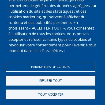
0800 327 45
site ; des cookies de performance, qui nous
permettent de générer des données agrégées sur
Déclaration relative aux cookies
Vie privée, copyright et disclaimer
l'utilisation du site et des statistiques ; et des
Cookie Settings
Fedasil © 2026
cookies marketing, qui servent à afficher du
contenu et des publicités pertinents. En
choisissant « ACCEPTER TOUT », vous consentez
à l'utilisation de tous les cookies. Vous pouvez
accepter et refuser certains types de cookies et
révoquer votre consentement pour l'avenir à tout
moment dans les « Paramètres ».
PARAMÈTRES DE COOKIES
REFUSER TOUT
TOUT ACCEPTER