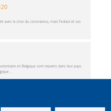
020
e avec la crise du coronavirus, mais Fedasil et ses
lontaire en Belgique sont repartis dans leur pays.
ique ...