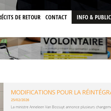
RÉCITS DE RETOUR
CONTACT
INFO & PUBLI
MODIFICATIONS POUR LA RÉINTÉGR
25/02/2026
La ministre Anneleen Van Bossuyt annonce plusieurs change