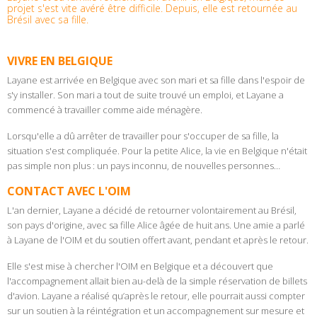
projet s'est vite avéré être difficile. Depuis, elle est retournée au
Brésil avec sa fille.
VIVRE EN BELGIQUE
Layane est arrivée en Belgique avec son mari et sa fille dans l'espoir de
s'y installer. Son mari a tout de suite trouvé un emploi, et Layane a
commencé à travailler comme aide ménagère.
Lorsqu'elle a dû arrêter de travailler pour s'occuper de sa fille, la
situation s'est compliquée. Pour la petite Alice, la vie en Belgique n'était
pas simple non plus : un pays inconnu, de nouvelles personnes…
CONTACT AVEC L'OIM
L'an dernier, Layane a décidé de retourner volontairement au Brésil,
son pays d'origine, avec sa fille Alice âgée de huit ans. Une amie a parlé
à Layane de l'OIM et du soutien offert avant, pendant et après le retour.
Elle s'est mise à chercher l'OIM en Belgique et a découvert que
l'accompagnement allait bien au-delà de la simple réservation de billets
d'avion. Layane a réalisé qu’après le retour, elle pourrait aussi compter
sur un soutien à la réintégration et un accompagnement sur mesure et