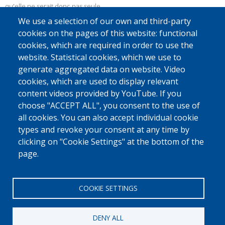
qu'elle ne serait donc pas seule.
We use a selection of our own and third-party
UN NOUVEAU DÉPART
cookies on the pages of this website: functional
Au Brésil, Layena a pu compter sur l’accompagnement du partenaire
cookies, which are required in order to use the
local de l'OIM : elle a entre autres utilisé le soutien à la réintégration
website. Statistical cookies, which we use to
pour suivre des cours d’esthétique, acheter le matériel nécessaire pour
generate aggregated data on website. Video
ce travail et aménager son logement.
cookies, which are used to display relevant
Grâce à ce soutien et aux initiatives qu'elle a entreprises, elle a
content videos provided by YouTube. If you
rapidement trouvé un job dans un institut de beauté de sa ville.
choose "ACCEPT ALL", you consent to the use of
Désormais, elle peut aider sa famille financièrement. Bonne chance,
all cookies. You can also accept individual cookie
Layane !
types and revoke your consent at any time by
Envie de découvrir le récit de Layane ? Ne manquez pas cette
vidéo
!
clicking on "Cookie Settings" at the bottom of the
page.
Source: OIM.
COOKIE SETTINGS
DENY ALL