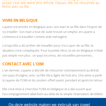
projet s'est vite avéré être difficile. Depuis, elle est retournée au
Brésil avec sa fille.
VIVRE EN BELGIQUE
Layane est arrivée en Belgique avec son mari et sa fille dans l'espoir de
s'y installer. Son mari a tout de suite trouvé un emploi, et Layane a
commencé à travailler comme aide ménagère.
Lorsqu'elle a dû arrêter de travailler pour s'occuper de sa fille, la
situation s'est compliquée. Pour la petite Alice, la vie en Belgique n'était
pas simple non plus : un pays inconnu, de nouvelles personnes…
CONTACT AVEC L'OIM
L'an dernier, Layane a décidé de retourner volontairement au Brésil,
son pays d'origine, avec sa fille Alice âgée de huit ans. Une amie a parlé
à Layane de l'OIM et du soutien offert avant, pendant et après le retour.
Elle s'est mise à chercher l'OIM en Belgique et a découvert que
l'accompagnement allait bien au-delà de la simple réservation de billets
d'avion. Layane a réalisé qu’après le retour, elle pourrait aussi compter
sur un soutien à la réintégration et un accompagnement sur mesure et
Op deze website maken we gebruik van zowel