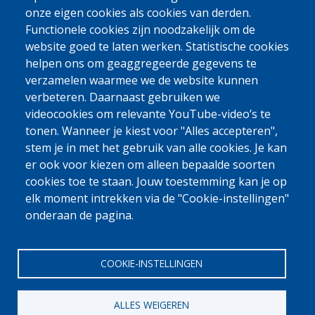
qu'elle ne serait donc pas seule.
onze eigen cookies als cookies van derden.
Functionele cookies zijn noodzakelijk om de
UN NOUVEAU DÉPART
website goed te laten werken. Statistische cookies
Au Brésil, Layena a pu compter sur l’accompagnement du partenaire
helpen ons om geaggregeerde gegevens te
local de l'OIM : elle a entre autres utilisé le soutien à la réintégration
verzamelen waarmee we de website kunnen
pour suivre des cours d’esthétique, acheter le matériel nécessaire pour
verbeteren. Daarnaast gebruiken we
ce travail et aménager son logement.
videocookies om relevante YouTube-video’s te
Grâce à ce soutien et aux initiatives qu'elle a entreprises, elle a
tonen. Wanneer je kiest voor "Alles accepteren",
rapidement trouvé un job dans un institut de beauté de sa ville.
stem je in met het gebruik van alle cookies. Je kan
Désormais, elle peut aider sa famille financièrement. Bonne chance,
er ook voor kiezen om alleen bepaalde soorten
Layane !
cookies toe te staan. Jouw toestemming kan je op
Envie de découvrir le récit de Layane ? Ne manquez pas cette
vidéo
!
elk moment intrekken via de "Cookie-instellingen"
onderaan de pagina.
Source: OIM.
COOKIE-INSTELLINGEN
ALLES WEIGEREN