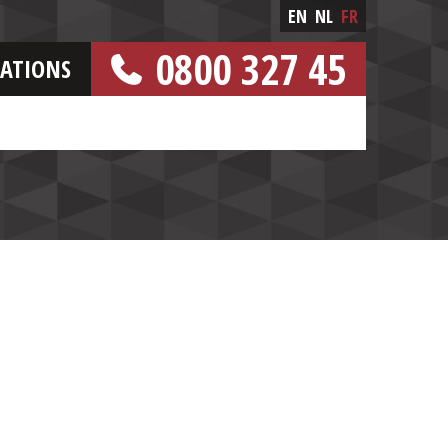
EN
NL
FR
0800 327 45
CATIONS
[NUMERO GRATUIT]