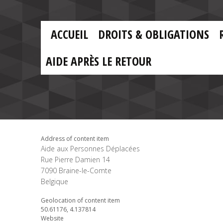
Skip to main content
Skip
to
main
MAIN
content
ACCUEIL
DROITS & OBLIGATIONS
MENU
FR
AIDE APRÈS LE RETOUR
Address of content item
Aide aux Personnes Déplacées
Rue Pierre Damien 14
7090
Braine-le-Comte
Belgique
Geolocation of content item
50.61176, 4.137814
Website