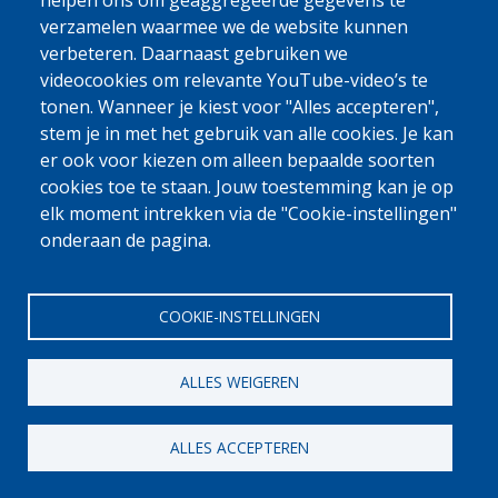
0800 327 45
helpen ons om geaggregeerde gegevens te
verzamelen waarmee we de website kunnen
Cookieverklaring
Privacy, copyright en disclaimer
Cookie Settings
verbeteren. Daarnaast gebruiken we
Fedasil © 2026
videocookies om relevante YouTube-video’s te
tonen. Wanneer je kiest voor "Alles accepteren",
stem je in met het gebruik van alle cookies. Je kan
er ook voor kiezen om alleen bepaalde soorten
cookies toe te staan. Jouw toestemming kan je op
elk moment intrekken via de "Cookie-instellingen"
onderaan de pagina.
COOKIE-INSTELLINGEN
ALLES WEIGEREN
ALLES ACCEPTEREN