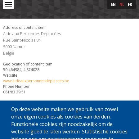
Skip to main content
Skip
EN
NL
FR
to
main
content
Address of content item
Aide aux Personnes Déplacées
Rue Saint-Nicolas 84
5000
Namur
België
Geolocation of content item
50.464984, 4.874028
Website
www.aideauxpersonnesdeplacees.be
Phone Number
081/83 39 51
Op deze website maken we gebruik van zowel
onze eigen cookies als cookies van derden.
Functionele cookies zijn noodzakelijk om de
website goed te laten werken. Statistische cookies
[Gratis Nummer]