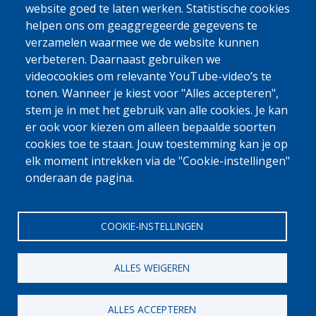
verwerken. (
U kan ons privacybeleid hier raadplegen.
)
website goed te laten werken. Statistische cookies
CAPTCHA
helpen ons om geaggregeerde gegevens te
Math
verzamelen waarmee we de website kunnen
question (2 +
verbeteren. Daarnaast gebruiken we
1 =)
videocookies om relevante YouTube-video’s te
tonen. Wanneer je kiest voor "Alles accepteren",
stem je in met het gebruik van alle cookies. Je kan
Solve this simple math problem and enter the result. E.g. for 1+3,
enter 4.
er ook voor kiezen om alleen bepaalde soorten
Met deze vraag testen we of u een menselijke bezoeker bent en
cookies toe te staan. Jouw toestemming kan je op
voorkomen we geautomatiseerde spamberichten.
elk moment intrekken via de "Cookie-instellingen"
onderaan de pagina.
COOKIE-INSTELLINGEN
ALLES WEIGEREN
[Gratis Nummer]
0800 327 45
ALLES ACCEPTEREN