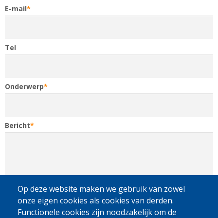
E-mail
Tel
Onderwerp
Bericht
Op deze website maken we gebruik van zowel
Privacy
onze eigen cookies als cookies van derden.
Door op versturen te klikken, stemt u ermee in dat
Fedasil gebruik maakt van uw persoonlijke gegevens om uw vraag te
Functionele cookies zijn noodzakelijk om de