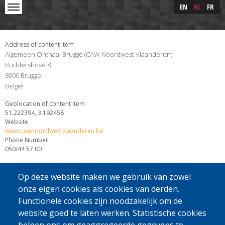
Skip to main content
Skip
EN
NL
FR
to
main
content
Address of content item
Algemeen Onthaal Brugge (CAW Noordwest Vlaanderen)
Ruddershove 8
8000
Brugge
België
Geolocation of content item
51.222394, 3.192458
Website
www.cawnoordwestvlaanderen.be
Phone Number
050/44 57 00
Op deze website maken we gebruik van zowel
onze eigen cookies als cookies van derden.
Functionele cookies zijn noodzakelijk om de
website goed te laten werken. Statistische cookies
[Gratis Nummer]