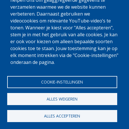
0800 327 45
helpen ons om geaggregeerde gegevens te
verzamelen waarmee we de website kunnen
Cookieverklaring
Privacy, copyright en disclaimer
Cookie Settings
verbeteren. Daarnaast gebruiken we
Fedasil © 2026
videocookies om relevante YouTube-video’s te
tonen. Wanneer je kiest voor "Alles accepteren",
stem je in met het gebruik van alle cookies. Je kan
er ook voor kiezen om alleen bepaalde soorten
cookies toe te staan. Jouw toestemming kan je op
elk moment intrekken via de "Cookie-instellingen"
onderaan de pagina.
COOKIE-INSTELLINGEN
ALLES WEIGEREN
ALLES ACCEPTEREN