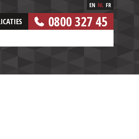
EN
NL
FR
0800 327 45
ICATIES
[GRATIS NUMMER]