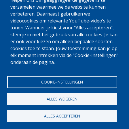
0800 327 45
helpen ons om geaggregeerde gegevens te
verzamelen waarmee we de website kunnen
Cookieverklaring
Privacy, copyright en disclaimer
Cookie Settings
verbeteren. Daarnaast gebruiken we
Fedasil © 2026
videocookies om relevante YouTube-video’s te
tonen. Wanneer je kiest voor "Alles accepteren",
stem je in met het gebruik van alle cookies. Je kan
er ook voor kiezen om alleen bepaalde soorten
cookies toe te staan. Jouw toestemming kan je op
elk moment intrekken via de "Cookie-instellingen"
onderaan de pagina.
COOKIE-INSTELLINGEN
ALLES WEIGEREN
ALLES ACCEPTEREN