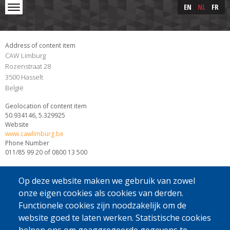
Skip to main content
Skip
EN
NL
FR
to
main
content
Address of content item
CAW Limburg
Rozenstraat 28
3500
Hasselt
België
Geolocation of content item
50.934146, 5.329925
Website
www.cawlimburg.be
Phone Number
011/85 99 20 of 0800 13 500
Op deze website maken we gebruik van zowel
onze eigen cookies als cookies van derden.
Functionele cookies zijn noodzakelijk om de
website goed te laten werken. Statistische cookies
[Gratis Nummer]