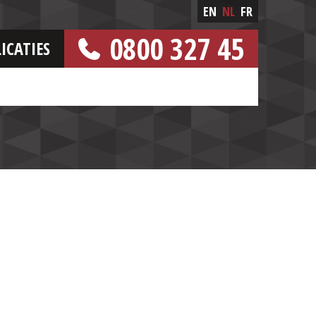
EN
NL
FR
0800 327 45
ICATIES
[GRATIS NUMMER]