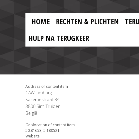
Skip to main content
Skip
to
main
MAIN
content
HOME
RECHTEN & PLICHTEN
TER
MENU
NL
HULP NA TERUGKEER
Address of content item
CAW Limburg
Kazernestraat 34
3800
Sint-Truiden
België
Geolocation of content item
50.81653, 5.180521
Website