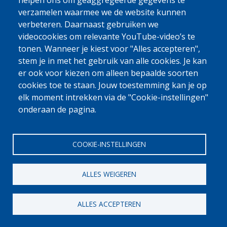
0800 327 45
helpen ons om geaggregeerde gegevens te
verzamelen waarmee we de website kunnen
Cookieverklaring
Privacy, copyright en disclaimer
Cookie Settings
verbeteren. Daarnaast gebruiken we
Fedasil © 2026
videocookies om relevante YouTube-video’s te
tonen. Wanneer je kiest voor "Alles accepteren",
stem je in met het gebruik van alle cookies. Je kan
er ook voor kiezen om alleen bepaalde soorten
cookies toe te staan. Jouw toestemming kan je op
elk moment intrekken via de "Cookie-instellingen"
onderaan de pagina.
COOKIE-INSTELLINGEN
ALLES WEIGEREN
ALLES ACCEPTEREN