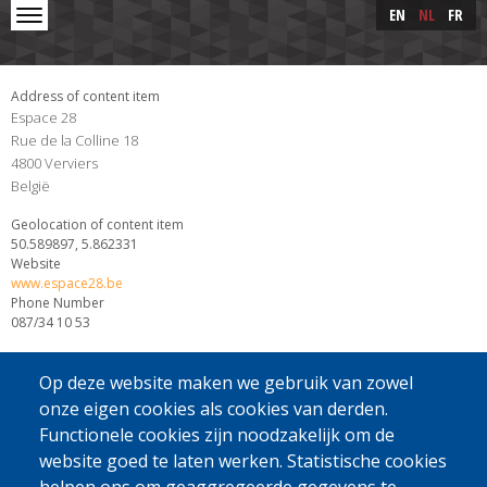
Skip to main content
Skip
EN
NL
FR
to
main
content
Address of content item
Espace 28
Rue de la Colline 18
4800
Verviers
België
Geolocation of content item
50.589897, 5.862331
Website
www.espace28.be
Phone Number
087/34 10 53
Op deze website maken we gebruik van zowel
onze eigen cookies als cookies van derden.
Functionele cookies zijn noodzakelijk om de
website goed te laten werken. Statistische cookies
[Gratis Nummer]