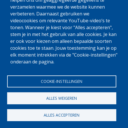
0800 327 45
helpen ons om geaggregeerde gegevens te
verzamelen waarmee we de website kunnen
Cookieverklaring
Privacy, copyright en disclaimer
Cookie Settings
verbeteren. Daarnaast gebruiken we
Fedasil © 2026
videocookies om relevante YouTube-video’s te
tonen. Wanneer je kiest voor "Alles accepteren",
stem je in met het gebruik van alle cookies. Je kan
er ook voor kiezen om alleen bepaalde soorten
cookies toe te staan. Jouw toestemming kan je op
elk moment intrekken via de "Cookie-instellingen"
onderaan de pagina.
COOKIE-INSTELLINGEN
ALLES WEIGEREN
ALLES ACCEPTEREN