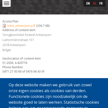
Skip to main content
Skip
EN
NL
FR
to
main
content
Access Plan
loket_antwerpen.pdf
(336.7 KB)
Address of content item
Terugkeerloket Fedasil Antwerpen
Lamorinièrestraat 137
2018
Antwerpen
België
Geolocation of content item
51.2036, 4.420776
Phone Number
0471 27 00 89 of 0476 96 43 91
Op deze website maken we gebruik van zowel
onze eigen cookies als cookies van derden.
Functionele cookies zijn noodzakelijk om de
website goed te laten werken. Statistische cookies
[Gratis Nummer]