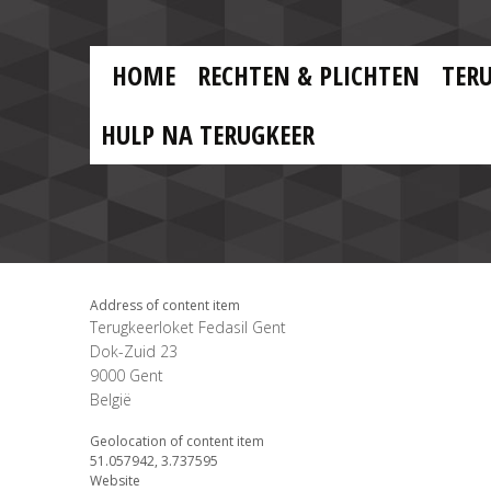
Skip to main content
Skip
to
main
MAIN
content
HOME
RECHTEN & PLICHTEN
TER
MENU
NL
HULP NA TERUGKEER
Address of content item
Terugkeerloket Fedasil Gent
Dok-Zuid 23
9000
Gent
België
Geolocation of content item
51.057942, 3.737595
Website