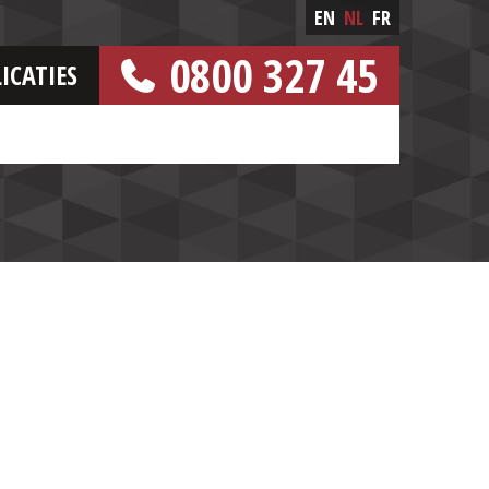
EN
NL
FR
0800 327 45
ICATIES
[GRATIS NUMMER]