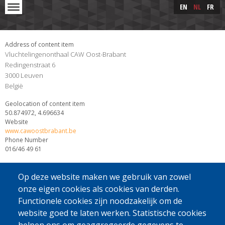
Skip to main content
Skip
EN
NL
FR
to
main
content
Address of content item
Vluchtelingenonthaal CAW Oost-Brabant
Redingenstraat 6
3000
Leuven
België
Geolocation of content item
50.874972, 4.696634
Website
www.cawoostbrabant.be
Phone Number
016/46 49 61
Op deze website maken we gebruik van zowel
onze eigen cookies als cookies van derden.
Functionele cookies zijn noodzakelijk om de
website goed te laten werken. Statistische cookies
[Gratis Nummer]