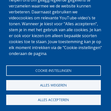
0800 327 45
helpen ons om geaggregeerde gegevens te
verzamelen waarmee we de website kunnen
Cookieverklaring
Privacy, copyright en disclaimer
Cookie Settings
verbeteren. Daarnaast gebruiken we
Fedasil © 2026
videocookies om relevante YouTube-video’s te
tonen. Wanneer je kiest voor "Alles accepteren",
stem je in met het gebruik van alle cookies. Je kan
er ook voor kiezen om alleen bepaalde soorten
cookies toe te staan. Jouw toestemming kan je op
elk moment intrekken via de "Cookie-instellingen"
onderaan de pagina.
COOKIE-INSTELLINGEN
ALLES WEIGEREN
ALLES ACCEPTEREN