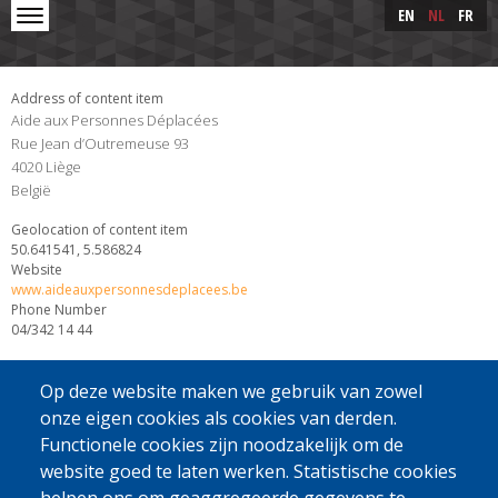
Skip to main content
Skip
EN
NL
FR
to
main
content
Address of content item
Aide aux Personnes Déplacées
Rue Jean d’Outremeuse 93
4020
Liège
België
Geolocation of content item
50.641541, 5.586824
Website
www.aideauxpersonnesdeplacees.be
Phone Number
04/342 14 44
Op deze website maken we gebruik van zowel
onze eigen cookies als cookies van derden.
Functionele cookies zijn noodzakelijk om de
website goed te laten werken. Statistische cookies
[Gratis Nummer]