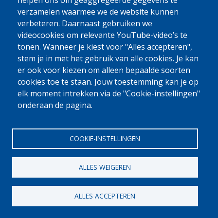
0800 327 45
helpen ons om geaggregeerde gegevens te
verzamelen waarmee we de website kunnen
Cookieverklaring
Privacy, copyright en disclaimer
Cookie Settings
verbeteren. Daarnaast gebruiken we
Fedasil © 2026
videocookies om relevante YouTube-video’s te
tonen. Wanneer je kiest voor "Alles accepteren",
stem je in met het gebruik van alle cookies. Je kan
er ook voor kiezen om alleen bepaalde soorten
cookies toe te staan. Jouw toestemming kan je op
elk moment intrekken via de "Cookie-instellingen"
onderaan de pagina.
COOKIE-INSTELLINGEN
ALLES WEIGEREN
ALLES ACCEPTEREN