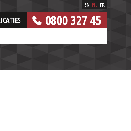
EN
NL
FR
0800 327 45
ICATIES
[GRATIS NUMMER]