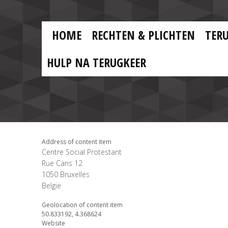
Skip to main content
Skip
to
main
MAIN
content
HOME
RECHTEN & PLICHTEN
TER
MENU
NL
HULP NA TERUGKEER
Address of content item
Centre Social Protestant
Rue Cans 12
1050
Bruxelles
België
Geolocation of content item
50.833192, 4.368624
Website