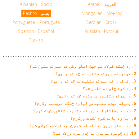
Arabic - العربية
Albanian - Shqip
Mongolian - Монгол
Pashto - پښتو
Portuguese – Português
Serbian - Srpski
Spanish - Español
Russian - Русский
Turkish
زه څنګه کولای شم خپل اصلي وطن ته بېرته ستون شم؟
خپلواکه بېرته ستنېدنه څه ته وایي؟
رضاکارانه بېرته ستنېدنه څه ته وایي؟
زه کوم ځای ته تللی شم؟
د بېرته ستنېدو پرېکړه څه ته وایي؟
پخپله خوښه ستنېدنې لپاره څنګه غوښتنه وکړم؟
زما د رضاکارانه بېرته ستنېدو تنظیم څوک کوي؟
ایا زه باید کوم لګښت ورکړم؟
زه د سفر اړین اسناد له کوم ځایه ترلاسه کولای شم؟
زه څومره سامان له ځان سره وړلای شم؟