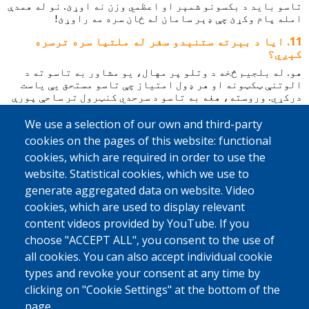
تاسو باید د بکسونو شمېر او اعظمي وزن نه اوړئ. نو له همدې 
امله پام وکړئ چې ډېر سامان له ځان سره مه راوړئ!
ایا د بېرته ستنېدو سفر له ملتیا سره ترسره
کېږي؟
هو. له بلجیم څخه د وتلو پر مهال، یو مشاور به تاسو ته د 
الوتنې ټکټونه او هر ډول امتیاز چې تاسو مستحق یې یاست 
درکړي. وروسته، هغه به تاسو د سرحدي کنټرول تر ساحې پورې 
ملتیا وکړي. تاسو ته به یو پېژندل کېدونکی بکس درکړل شي 
We use a selection of our own and third-party
چې هوايي ډګر ته یې له ځان سره یوسئ، څو مشاور وکولای شي ژر 
تاسو وپېژني. که تاسو وغواړئ او که امکان ولري، د کډوالۍ 
cookies on the pages of this website: functional
نړیوال سازمان (IOM)، کاریتاس انټرنېشنل یا بل سیمه‌ییز 
cookies, which are required in order to use the
همکار کارکوونکی کولای شي ستاسو د اصلي وطن ته د رسېدو پر 
website. Statistical cookies, which we use to
مهال تاسو ته انتظار وکړي.
generate aggregated data on website. Video
زما په هېواد کې ژوند اسانه نه دی. زه د کوم ډول
مرستې تمه کولای شم؟
cookies, which are used to display relevant
content videos provided by YouTube. If you
موږ
په
خپل
هېواد
کې
له
سیمه
ییزو
همکارانو
سره
کار
کوو
چې
کولای
شي
ستاسو
د
بیا
ادغام
په
برخه
کې
مرسته
choose "ACCEPT ALL", you consent to the use of
وکړي
.
د
بېلګې
په
توګه،
هغوی
کولای
شي
ستاسو
سره
مرس
all cookies. You can also accept individual cookie
ته
وکړي
چې
خپل
کاروبار
پیل
کړئ،
ستاسو
د
طبي
لګښت
types and revoke your consent at any time by
ونو
تادیه
وکړي
یا
تاسو
ته
د
دندې
موندلو
کې
مرسته
وکړي
.
هر
څوک
دا
مرسته
نه
ترلاسه
کوي؛
هر
وضعیت
بېلاب
clicking on "Cookie Settings" at the bottom of the
ېل
وي
.
ایا
تاسو
په
دې
اړه
فکر
کوئ
چې
تاسو
د
مرستې
م
page.