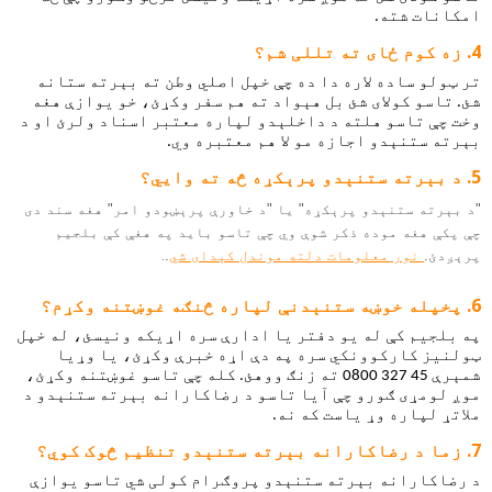
امکانات شته.
زه کوم ځای ته تللی شم؟
تر ټولو ساده لاره دا ده چې خپل اصلي وطن ته بېرته ستانه 
شئ. تاسو کولای شئ بل هېواد ته هم سفر وکړئ، خو یوازې هغه 
وخت چې تاسو هلته د داخلېدو لپاره معتبر اسناد ولرئ او د 
بېرته ستنېدو اجازه مو لا هم معتبره وي.
د بېرته ستنېدو پرېکړه څه ته وایي؟
"د بېرته ستنېدو پرېکړه" یا "د خاورې پرېښودو امر" هغه سند دی
چې پکې هغه موده ذکر شوې وي چې تاسو باید په هغې کې بلجیم
.
پرېږدئ.
نور معلومات دلته موندل کېدای شي
.
پخپله خوښه ستنېدنې لپاره څنګه غوښتنه وکړم؟
په بلجیم کې له یو دفتر یا ادارې سره اړیکه ونیسئ، له خپل 
ټولنیز کارکوونکي سره په دې اړه خبرې وکړئ، یا وړیا 
شمېرې 45 327 0800 ته زنګ ووهئ. کله چې تاسو غوښتنه وکړئ، 
موږ لومړی ګورو چې آیا تاسو د رضاکارانه بېرته ستنېدو د 
ملاتړ لپاره وړ یاست که نه.
زما د رضاکارانه بېرته ستنېدو تنظیم څوک کوي؟
د رضاکارانه بېرته ستنېدو پروګرام کولی شي تاسو یوازې 