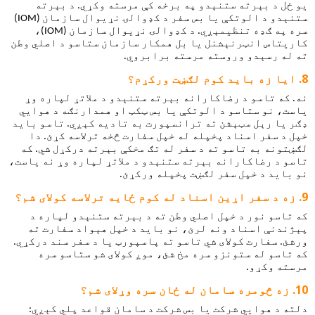
یو ځل د بېرته ستنېدو په برخه کې مرسته وکړي. د بېرته 
ستنېدو د الوتکې یا بس سفر د کډوالۍ نړیوال سازمان (IOM) 
سره په ګډه تنظیمېږي. د کډوالۍ نړیوال سازمان (IOM)، 
کاریتاس انټرنېشنل یا بل همکار سازمان ستاسو د اصلي وطن 
ته له رسېدو وروسته مرسته برابروي.
ایا زه باید کوم لګښت ورکړم؟
نه. که تاسو د رضاکارانه بېرته ستنېدو د ملاتړ لپاره وړ 
یاست، نو ستاسو د الوتکې یا بس ټکټ او همدارنګه د هوايي 
ډګر یا رېل سټېشن ته ترانسپورت به تادیه کېږي. تاسو باید 
خپل د سفر اسناد پخپله له خپل سفارت څخه ترلاسه کړئ. دا 
لګښتونه به تاسو ته د سفر له تګ مخکې بېرته درکړل شي. که 
تاسو د رضاکارانه بېرته ستنېدو د ملاتړ لپاره وړ نه یاست، 
نو باید د خپل سفر لګښت پخپله ورکړئ.
زه د سفر اړین اسناد له کوم ځایه ترلاسه کولای شم؟
که تاسو نور د خپل اصلي وطن ته د بېرته ستنېدو لپاره د 
پېژندنې اسناد ونه لرئ، نو باید د خپل هېواد سفارت ته 
ورشئ. سفارت کولای شي تاسو ته پاسپورټ یا د سفر سند درکړي. 
که تاسو له ستونزو سره مخ شئ، موږ کولای شو ستاسو سره 
مرسته وکړو.
زه څومره سامان له ځان سره وړلای شم؟
دلته د هوايي شرکت یا بس شرکت د سامان قواعد پلي کېږي: 