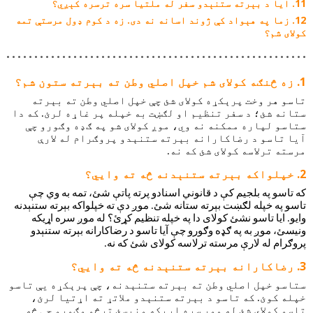
ایا د بېرته ستنېدو سفر له ملتیا سره ترسره کېږي؟
زما په هېواد کې ژوند اسانه نه دی. زه د کوم ډول مرستې تمه
کولای شم؟
زه څنګه کولای شم خپل اصلي وطن ته بېرته ستون شم؟
تاسو هر وخت پرېکړه کولای شئ چې خپل اصلي وطن ته بېرته 
ستانه شئ؛ د سفر تنظیم او لګښت به خپله پر غاړه لرئ. که دا 
ستاسو لپاره ممکنه نه وي، موږ کولای شو په ګډه وګورو چې 
آیا تاسو د رضاکارانه بېرته ستنېدو پروګرام له لارې 
مرسته ترلاسه کولای شئ که نه.
خپلواکه بېرته ستنېدنه څه ته وایي؟
که تاسو په بلجیم کې د قانوني اسنادو پرته پاتې شئ، تمه به وي چې
تاسو په خپله لګښت بېرته ستانه شئ. موږ دې ته خپلواکه بېرته ستنېدنه
وایو. ایا تاسو نشئ کولای دا په خپله تنظیم کړئ؟ له موږ سره اړیکه
ونیسئ، موږ به په ګډه وګورو چې آیا تاسو د رضاکارانه بېرته ستنېدو
پروګرام له لارې مرسته ترلاسه کولای شئ که نه.
رضاکارانه بېرته ستنېدنه څه ته وایي؟
ستاسو خپل اصلي وطن ته بېرته ستنېدنه، چې پرېکړه یې تاسو 
خپله کوئ. که تاسو د بېرته ستنېدو ملاتړ ته اړتیا لرئ، 
تاسو کولای شئ له موږ سره اړیکه ونیسئ ترڅو وګورو چې څه 