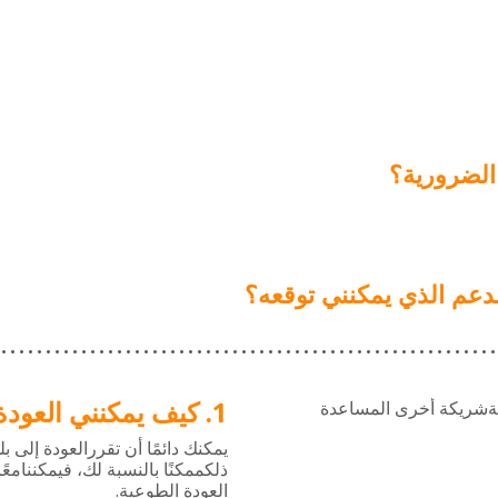
الضرورية؟
دعم الذي يمكنني توقعه؟
كيف يمكنني العودة
شريكة
أخرى
المساعدة
يمكنك
دائمًا
أن
تقررالعودة
إلى
بل
ذلكممكنًا
بالنسبة
لك،
فيمكننامعًا
.
العودة
الطوعية