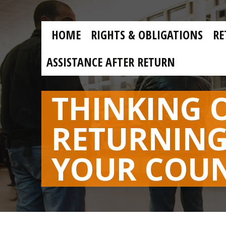
Skip to main content
Skip
to
main
MAIN
content
HOME
RIGHTS & OBLIGATIONS
RE
NAVIGATION
ASSISTANCE AFTER RETURN
THINKING 
RETURNING
YOUR COU