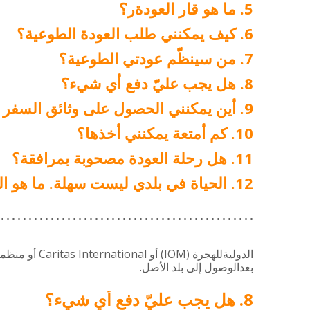
ما هو قار العودةر؟
كيف يمكنني طلب العودة الطوعية؟
من سينظّم عودتي الطوعية؟
هل يجب عليّ دفع أي شيء؟
أين يمكنني الحصول على وثائق السفر 
كم أمتعة يمكنني أخذها؟
هل رحلة العودة مصحوبة بمرافقة؟
الحياة في بلدي ليست سهلة. ما هو ال
Caritas International
(IOM)
الدوليةللهجرة
أو
أو
منظمة
.
بعدالوصول
إلى
بلد
الأصل
هل يجب عليّ دفع أي شيء؟