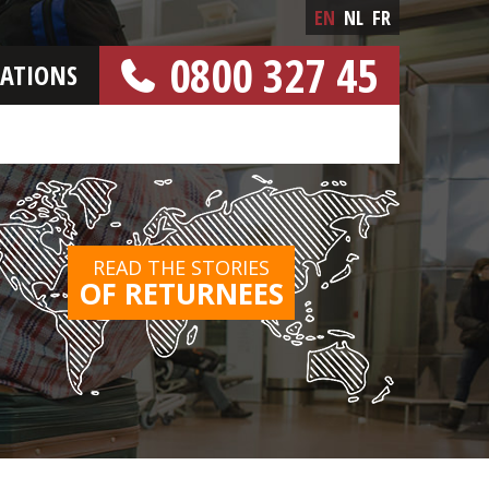
EN
NL
FR
0800 327 45
CATIONS
[FREE NUMBER]
READ THE STORIES
OF RETURNEES