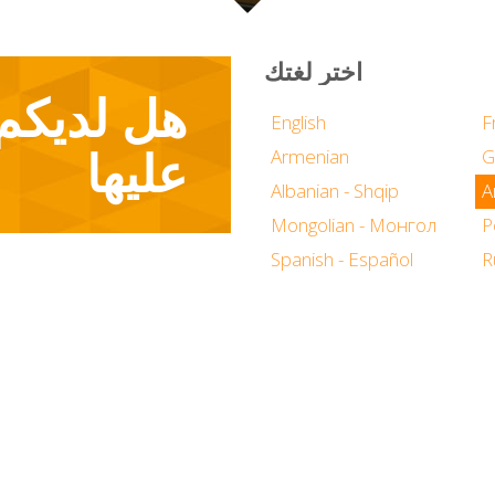
اختر لغتك
English
F
عليها
Armenian
G
Albanian - Shqip
Mongolian - Монгол
P
Spanish - Español
R