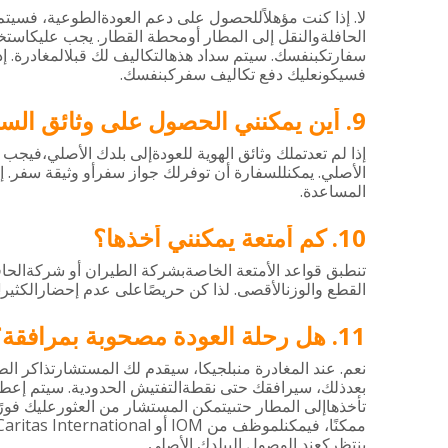
.
لا
إذا
كنت
مؤهلاًللحصول
على
دعم
العودةالطوعية،
فسيتم
.
الحافلةوالنقل
إلى
المطار
أومحطة
القطار
يجب
عليكاستخ
.
.
سفارتكبنفسك
سيتم
سداد
هذهالتكاليف
لك
قبلالمغادرة
إذ
.
فسيكونعليك
دفع
تكاليف
سفركبنفسك
أين يمكنني الحصول على وثائق الس
إذا
لم
تعدتملك
وثائق
الهوية
للعودةإلى
بلدك
الأصلي،فيجب
.
.
الأصلي
يمكنللسفارة
أن
توفرلك
جواز
سفرأو
وثيقة
سفر
إ
.
المساعدة
كم أمتعة يمكنني أخذها؟
تنطبق
قواعد
الأمتعة
الخاصةبشركة
الطيران
أو
شركةالحاف
!
.
القطع
والوزنالأقصى
لذا
كن
حريصًاعلى
عدم
إحضارالكثير
هل رحلة العودة مصحوبة بمرافقة؟
.
نعم
عند
المغادرة
منبلجيكا،
سيقدم
لك
المستشارتذاكر
الط
.
بعدذلك،
سيرافقك
حتى
نقطةالتفتيش
الحدودية
سيتم
إعطا
تأخذهاإلى
المطار
حتىيتمكن
المستشار
من
العثورعليك
فورً
Caritas International
IOM
ممكنًا،
فيمكنلموظف
من
أو
.
ينتظركعند
الوصول
إلىبلدك
الأصلي