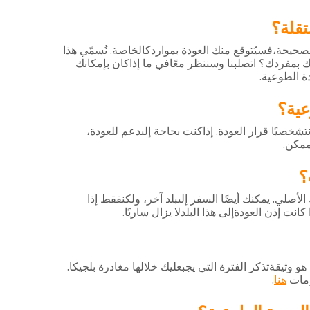
تقلة؟
.
صحيحة،فسيُتوقع
منك
العودة
بمواردكالخاصة
نُسمّي
هذا
ك
بمفردك؟
اتصلبنا
وسننظر
معًافي
ما
إذاكان
بإمكانك
.
ة
الطوعية
عية؟
.
نتشخصيًا
قرار
العودة
إذاكنت
بحاجة
إلىدعم
للعودة،
.
مكن
؟
.
الأصلي
يمكنك
أيضًا
السفر
إلىبلد
آخر،
ولكنفقط
إذا
.
كانت
إذن
العودةإلى
هذا
البلدلا
يزال
ساريًا
.
هو
وثيقةتذكر
الفترة
التي
يجبعليك
خلالها
مغادرة
بلجيكا
.
مات
هنا