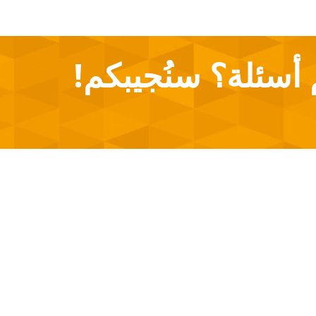
!هل لديكم أسئلة؟ سنُجيبكم