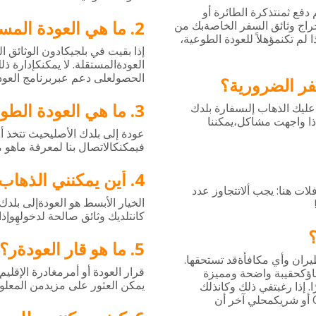
دفع
ثمنتذكرة
الطائرة
أو
ما هي العودة المس
راج
وثائق
السفر
الخاصةبك
من
ا
لم
تكنمؤهلاً
للعودة
الطوعية،
إذا
بقيت
في
بلجيكادون
الوثائق
ال
.
العودةالمستقلة
لا
يمكنكإدارة
ذل
الحصولعلى
دعم
عبربرنامج
العود
فر الضرورية؟
ما هي العودة الطو
عليك
الذهاب
إلىسفارة
بلدك
ذا
واجهت
مشاكل،يمكننا
عودة
إلى
بلدك
الأصليحيث
تتخذ
أ
فيمكنكالاتصال
بنا
لمعرفة
ماهو
م
أين يمكنني الذهاب
:
لات
هنا
يجب
ألاتتجاوز
عدد
الخيار
الأبسط
هو
العودةإلى
بلدك
كانتلديك
وثائق
صالحة
لدخولهِوإذا
ما هو قار العودةر؟
.
يران
وأي
مكافأةقد
تستحقها
قرار
العودة
أو
أمرمغادرة
الإقليم
ؤكحقيبة
واضحة
ومميزة
.
يمكن
العثور
على
مزيدمن
المعلو
ا
إذا
رغبتفي
ذلك
وكانذلك
أو
شريكمحلي
آخر
أن