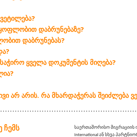
ᲧᲕᲔᲢᲘᲚᲔᲑᲐ?
ᲧᲝᲤᲚᲝᲑᲘᲗ ᲓᲐᲑᲠᲣᲜᲔᲑᲐᲖᲔ?
ᲤᲚᲝᲑᲘᲗ ᲓᲐᲑᲠᲣᲜᲔᲑᲐᲡ?
ᲓᲐ?
 ᲡᲐᲭᲘᲠᲝ ᲧᲕᲔᲚᲐ ᲓᲝᲙᲣᲛᲔᲜᲢᲘᲡ ᲛᲘᲦᲔᲑᲐ?
ᲚᲘᲐ?
ᲢᲘᲕᲘ ᲐᲠ ᲐᲠᲘᲡ. ᲠᲐ ᲛᲮᲐᲠᲓᲐᲭᲔᲠᲐᲡ ᲨᲔᲘᲫᲚᲔᲑᲐ
 ᲩᲔᲛᲡ
საერთაშორისო მიგრაციის ორგ
International ან სხვა პარტ