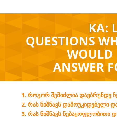
KA: 
QUESTIONS WH
WOULD 
ANSWER F
ᲠᲝᲒᲝᲠ ᲨᲔᲛᲘᲫᲚᲘᲐ ᲓᲐᲕᲑᲠᲣᲜᲓᲔ Ჩ
ᲠᲐᲡ ᲜᲘᲨᲜᲐᲕᲡ ᲓᲐᲛᲝᲣᲙᲘᲓᲔᲑᲔᲚᲘ Დ
ᲠᲐᲡ ᲜᲘᲨᲜᲐᲕᲡ ᲜᲔᲑᲐᲧᲝᲤᲚᲝᲑᲘᲗᲘ Დ