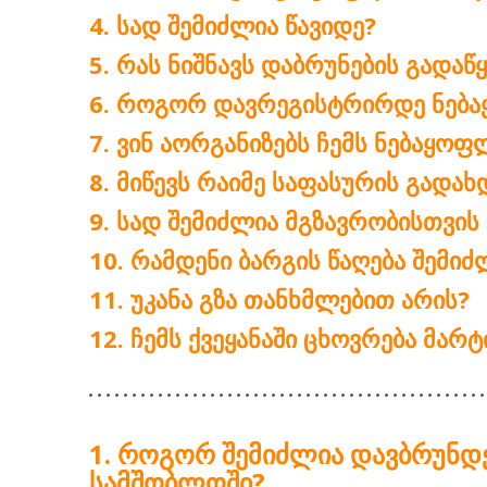
ᲡᲐᲓ ᲨᲔᲛᲘᲫᲚᲘᲐ ᲬᲐᲕᲘᲓᲔ?
ᲠᲐᲡ ᲜᲘᲨᲜᲐᲕᲡ ᲓᲐᲑᲠᲣᲜᲔᲑᲘᲡ ᲒᲐᲓᲐᲬ
ᲠᲝᲒᲝᲠ ᲓᲐᲕᲠᲔᲒᲘᲡᲢᲠᲘᲠᲓᲔ ᲜᲔᲑᲐ
ᲕᲘᲜ ᲐᲝᲠᲒᲐᲜᲘᲖᲔᲑᲡ ᲩᲔᲛᲡ ᲜᲔᲑᲐᲧᲝ
ᲛᲘᲬᲔᲕᲡ ᲠᲐᲘᲛᲔ ᲡᲐᲤᲐᲡᲣᲠᲘᲡ ᲒᲐᲓᲐᲮ
ᲡᲐᲓ ᲨᲔᲛᲘᲫᲚᲘᲐ ᲛᲒᲖᲐᲕᲠᲝᲑᲘᲡᲗᲕᲘᲡ
ᲠᲐᲛᲓᲔᲜᲘ ᲑᲐᲠᲒᲘᲡ ᲬᲐᲦᲔᲑᲐ ᲨᲔᲛᲘᲫ
ᲣᲙᲐᲜᲐ ᲒᲖᲐ ᲗᲐᲜᲮᲛᲚᲔᲑᲘᲗ ᲐᲠᲘᲡ?
ᲩᲔᲛᲡ ᲥᲕᲔᲧᲐᲜᲐᲨᲘ ᲪᲮᲝᲕᲠᲔᲑᲐ ᲛᲐᲠ
ᲠᲝᲒᲝᲠ ᲨᲔᲛᲘᲫᲚᲘᲐ ᲓᲐᲕᲑᲠᲣᲜᲓᲔ
ᲡᲐᲛᲨᲝᲑᲚᲝᲨᲘ?