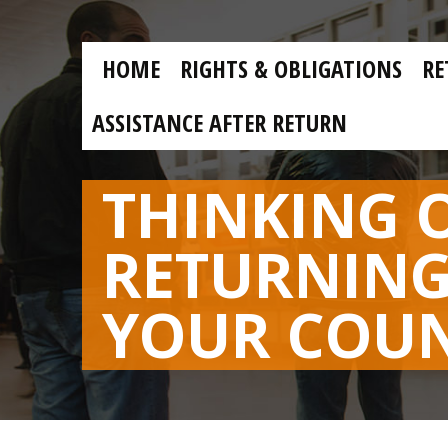
Skip to main content
Skip
to
main
MAIN
content
HOME
RIGHTS & OBLIGATIONS
RE
NAVIGATION
ASSISTANCE AFTER RETURN
THINKING 
RETURNING
YOUR COU