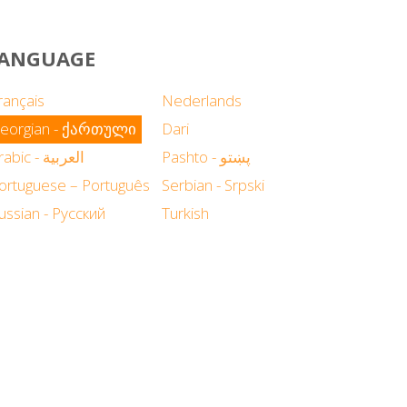
 LANGUAGE
rançais
Nederlands
eorgian - ქართული
Dari
Pashto - پښتو
Arabic - العربية
ortuguese – Português
Serbian - Srpski
ussian - Русский
Turkish