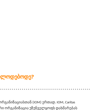
 ᲕᲔᲚᲝᲓᲔᲑᲝᲓᲔ?
ანიზაციასთან (IOM) ერთად. IOM, Caritas 
ნიორი ორგანიზაცია უზუნველყოფს დახმარებას 