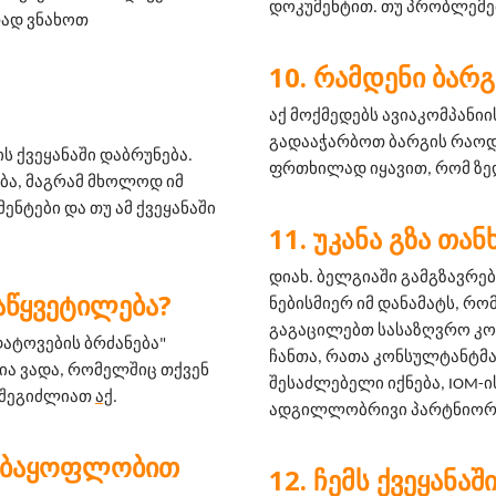
დოკუმენტით. თუ პრობლემებ
ად ვნახოთ 
ᲠᲐᲛᲓᲔᲜᲘ ᲑᲐᲠᲒ
აქ მოქმედებს ავიაკომპანიის
გადააჭარბოთ ბარგის რაოდე
 ქვეყანაში დაბრუნება. 
ფრთხილად იყავით, რომ ზე
ბა, მაგრამ მხოლოდ იმ 
ენტები და თუ ამ ქვეყანაში 
ᲣᲙᲐᲜᲐ ᲒᲖᲐ ᲗᲐ
დიახ. ბელგიაში გამგზავრე
ᲐᲬᲧᲕᲔᲢᲘᲚᲔᲑᲐ?
ნებისმიერ იმ დანამატს, რო
გაგაცილებთ სასაზღვრო კო
ატოვების ბრძანება" 
ჩანთა, რათა კონსულტანტმა 
ა ვადა, რომელშიც თქვენ 
შესაძლებელი იქნება, IOM-ის გუ
 შეგიძლიათ 
აქ
.
ადგილლობრივი პარტნიორი
ᲔᲑᲐᲧᲝᲤᲚᲝᲑᲘᲗ
ᲩᲔᲛᲡ ᲥᲕᲔᲧᲐᲜᲐᲨ