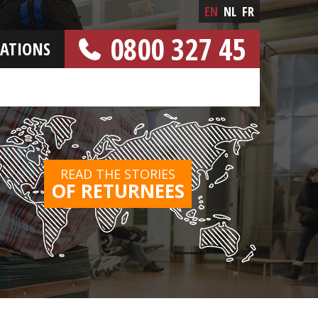
EN
NL
FR
0800 327 45
CATIONS
[FREE NUMBER]
READ THE STORIES
OF RETURNEES