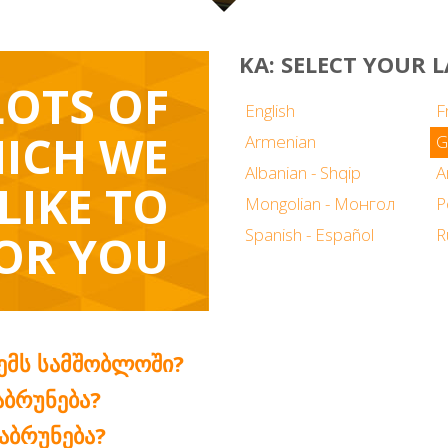
KA: SELECT YOUR
LOTS OF
English
F
ICH WE
Armenian
G
Albanian - Shqip
LIKE TO
Mongolian - Монгол
P
Spanish - Español
R
OR YOU
ᲔᲛᲡ ᲡᲐᲛᲨᲝᲑᲚᲝᲨᲘ?
ᲐᲑᲠᲣᲜᲔᲑᲐ?
ᲐᲑᲠᲣᲜᲔᲑᲐ?