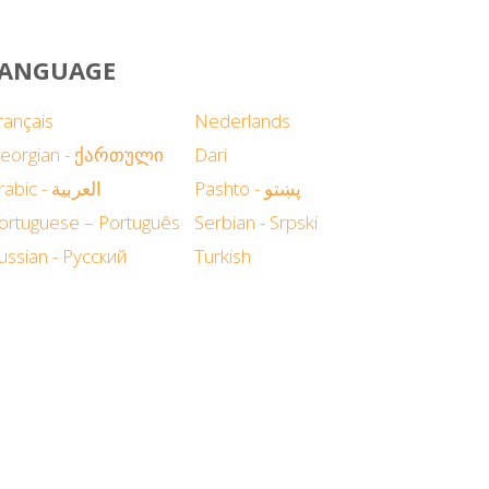
 LANGUAGE
rançais
Nederlands
eorgian - ქართული
Dari
Pashto - پښتو
Arabic - العربية
ortuguese – Português
Serbian - Srpski
ussian - Русский
Turkish