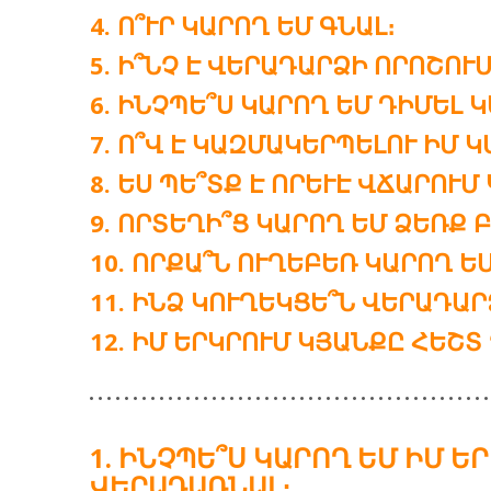
Ո՞ՒՐ ԿԱՐՈՂ ԵՄ ԳՆԱԼ։
Ի՞ՆՉ Է ՎԵՐԱԴԱՐՁԻ ՈՐՈՇՈՒՄ
ԻՆՉՊԵ՞Ս ԿԱՐՈՂ ԵՄ ԴԻՄԵԼ 
Ո՞Վ Է ԿԱԶՄԱԿԵՐՊԵԼՈՒ ԻՄ 
ԵՍ ՊԵ՞ՏՔ Է ՈՐԵՒԷ ՎՃԱՐՈՒՄ 
ՈՐՏԵՂԻ՞Ց ԿԱՐՈՂ ԵՄ ՁԵՌՔ
ՈՐՔԱ՞Ն ՈՒՂԵԲԵՌ ԿԱՐՈՂ ԵՄ
ԻՆՁ ԿՈՒՂԵԿՑԵ՞Ն ՎԵՐԱԴԱՐ
ԻՄ ԵՐԿՐՈՒՄ ԿՅԱՆՔԸ ՀԵՇՏ 
ԻՆՉՊԵ՞Ս ԿԱՐՈՂ ԵՄ ԻՄ Ե
ՎԵՐԱԴԱՌՆԱԼ։