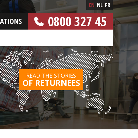
EN
NL
FR
0800 327 45
CATIONS
[FREE NUMBER]
READ THE STORIES
OF RETURNEES