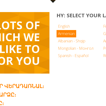
HY: SELECT YOUR
LOTS OF
English
F
ICH WE
Armenian
G
Albanian - Shqip
LIKE TO
Mongolian - Монгол
P
Spanish - Español
R
OR YOU
ԻՐ ՎԵՐԱԴԱՌՆԱԼ։
ԱՐՁԸ։
Ը։