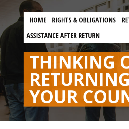
Skip to main content
Skip
to
main
MAIN
content
HOME
RIGHTS & OBLIGATIONS
RE
NAVIGATION
ASSISTANCE AFTER RETURN
THINKING 
RETURNING
YOUR COU