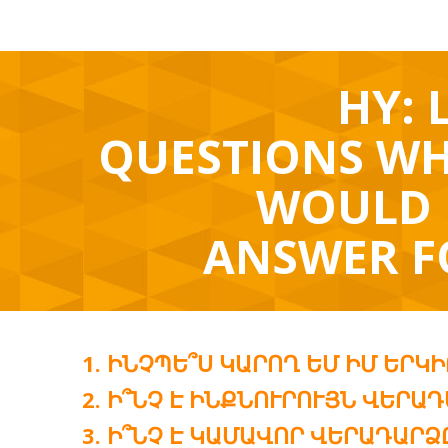
HY: 
QUESTIONS WH
WOULD 
ANSWER F
ԻՆՉՊԵ՞Ս ԿԱՐՈՂ ԵՄ ԻՄ ԵՐԿ
Ի՞ՆՉ Է ԻՆՔՆՈՒՐՈՒՅՆ ՎԵՐԱԴ
Ի՞ՆՉ Է ԿԱՄԱՎՈՐ ՎԵՐԱԴԱՐՁ