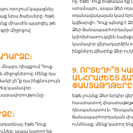
Ոչ։ Եթե Դուք ենթակա եք
ստանալու, ապա Ձեր օդա
ու որոշում կայացնել։ 
օդանավակայան կամ եր
աք նրա ծախսերը։ Եթե 
կվճարվի։ Դուք պետք է 
ենք միասին պարզել, թե 
Ձեր ճանապարհորդական 
րի միջոցով 
կփոխհատուցվեն նախքան 
կամավոր վերադարձին օ
ինքներդ վճարեք Ձեր ու
ԱԴԱՐՁԸ։
նալու դեպքում Դուք 
ՈՐՏԵՂԻ՞Ց ԿԱ
միջոցներով։ Մենք դա 
ԱՆՀՐԱԺԵՇՏ Ճ
ակի չե՞ք դա ինքնուրույն 
ՓԱՍՏԱԹՂԹԵՐԸ
Ձեզ կամավոր 
նարավորությունը։
Եթե չունեք Ձեր երկիր 
հաստատող փաստաթղթեր, 
դեսպանատուն։ Դեսպանա
ՐՁԸ։
ճանապարհորդական փաս
ադառնալ։ Եթե Դուք 
ունենաք, մենք կարող ենք
ւնեք, ապա կարող եք 