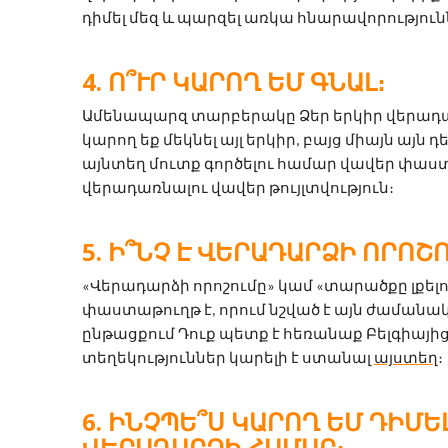
դիմել մեզ և պարզել առկա հնարավորություն
Ո՞ՒՐ ԿԱՐՈՂ ԵՄ ԳՆԱԼ։
Ամենապարզ տարբերակը Ձեր երկիր վերադառն
կարող եք մեկնել այլ երկիր, բայց միայն այն դե
այնտեղ մուտք գործելու համար վավեր փաստ
վերադառնալու վավեր թույլտվություն։
Ի՞ՆՉ Է ՎԵՐԱԴԱՐՁԻ ՈՐՈՇՈ
«Վերադարձի որոշումը» կամ «տարածքը լքելո
փաստաթուղթ է, որում նշված է այն ժամանա
ընթացքում Դուք պետք է հեռանաք Բելգիայից։
տեղեկություններ կարելի է ստանալ 
այստեղ
։
ԻՆՉՊԵ՞Ս ԿԱՐՈՂ ԵՄ ԴԻՄԵ
ՎԵՐԱԴԱՐՁԻ ՀԱՄԱՐ։