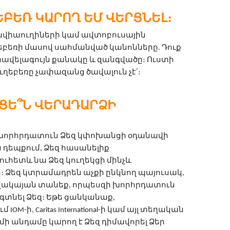
ԵԲԵՌ ԿԱՐՈՂ ԵՄ ՎԵՐՑՆԵԼ։
 ավիաուղիների կամ ավտոբուսային 
եբեռի մասով սահմանված կանոնները. Դուք 
ավելագույն քանակը և զանգվածը։ Ուստի 
ւղեբեռը չափազանց ծավալուն չէ՛։
ՑԵ՞Ն ՎԵՐԱԴԱՐՁԻ
իս խորհրդատուն Ձեզ կփոխանցի օդանավի 
 դեպքում, Ձեզ հասանելիք 
ւհետև նա Ձեզ կուղեկցի մինչև 
Ձեզ կտրամադրեն աչքի ընկնող պայուսակ, 
վակայան տանեք, որպեսզի խորհրդատուն 
նել Ձեզ։ Եթե ցանկանաք, 
M-ի, Caritas International-ի կամ այլ տեղական 
ի անդամը կարող է Ձեզ դիմավորել Ձեր 