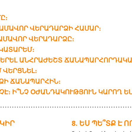
Ը։
ԿԱՄԱՎՈՐ ՎԵՐԱԴԱՐՁԻ ՀԱՄԱՐ։
ԿԱՄԱՎՈՐ ՎԵՐԱԴԱՐՁԸ։
ԿԱՏԱՐԵՄ։
 ԲԵՐԵԼ ԱՆՀՐԱԺԵՇՏ ՃԱՆԱՊԱՐՀՈՐԴԱԿ
 ՎԵՐՑՆԵԼ։
ՁԻ ՃԱՆԱՊԱՐՀԻՆ։
ՉԷ։ Ի՞ՆՉ ՕԺԱՆԴԱԿՈՒԹՅՈՒՆ ԿԱՐՈՂ ԵՄ
ՐԿԻՐ
ԵՍ ՊԵ՞ՏՔ Է Ո