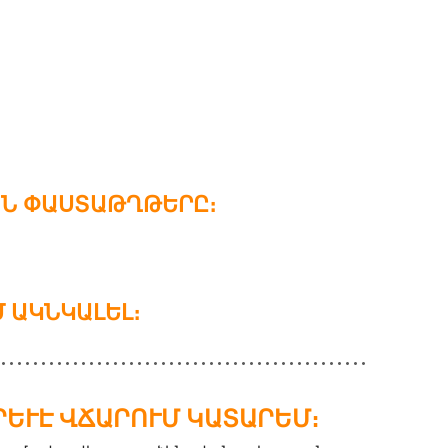
ԱՆ ՓԱՍՏԱԹՂԹԵՐԸ։
 ԱԿՆԿԱԼԵԼ։
ՐԵՒԷ ՎՃԱՐՈՒՄ ԿԱՏԱՐԵՄ։