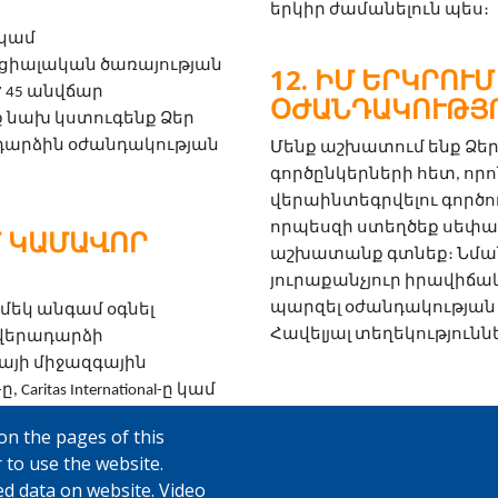
երկիր ժամանելուն պես։
կամ 
ոցիալական ծառայության 
ԻՄ ԵՐԿՐՈՒՄ 
45 անվճար 
ՕԺԱՆԴԱԿՈՒԹՅՈ
 նախ կստուգենք Ձեր 
րձին օժանդակության 
Մենք աշխատում ենք Ձեր
գործընկերների հետ, որոն
վերաինտեգրվելու գործում
որպեսզի ստեղծեք սեփակ
Մ ԿԱՄԱՎՈՐ
աշխատանք գտնեք։ Նման օ
յուրաքանչյուր իրավիճա
պարզել օժանդակության
եկ անգամ օգնել 
Հավելյալ տեղեկությունն
վերադարձի 
այի միջազգային 
itas International-ը կամ 
կցություն կցուցաբերի 
on the pages of this
 to use the website.
ed data on website. Video