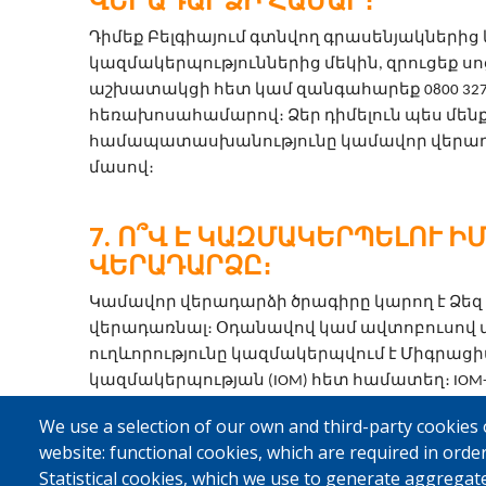
Դիմեք Բելգիայում գտնվող գրասենյակներից 
կազմակերպություններից մեկին, զրուցեք ս
աշխատակցի հետ կամ զանգահարեք 0800 327 
հեռախոսահամարով։ Ձեր դիմելուն պես մենք
համապատասխանությունը կամավոր վերադա
մասով։
Ո՞Վ Է ԿԱԶՄԱԿԵՐՊԵԼՈՒ Ի
ՎԵՐԱԴԱՐՁԸ։
Կամավոր վերադարձի ծրագիրը կարող է Ձեզ մ
վերադառնալ։ Օդանավով կամ ավտոբուսով 
ուղևորությունը կազմակերպվում է Միգրացի
կազմակերպության (IOM) հետ համատեղ։ IOM-ը, Car
այլ գործընկեր կազմակերպությունը Ձեզ աջա
We use a selection of our own and third-party cookies 
Ձեր երկիր ժամանելուց հետո։
website: functional cookies, which are required in order
Statistical cookies, which we use to generate aggregat