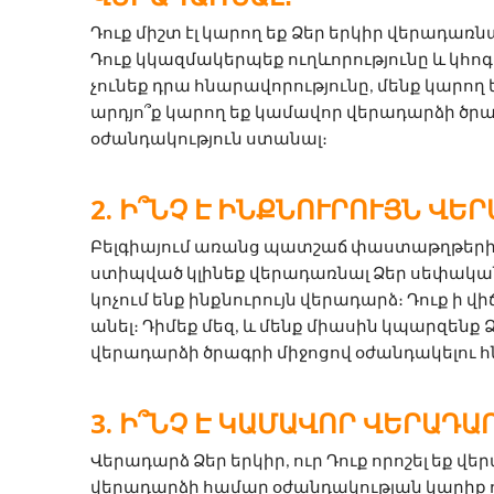
Դուք միշտ էլ կարող եք Ձեր երկիր վերադառնալ
Դուք կկազմակերպեք ուղևորությունը և կհոգ
չունեք դրա հնարավորությունը, մենք կարող 
արդյո՞ք կարող եք կամավոր վերադարձի ծրագ
օժանդակություն ստանալ։
Ի՞ՆՉ Է ԻՆՔՆՈՒՐՈՒՅՆ ՎԵՐ
Բելգիայում առանց պատշաճ փաստաթղթերի մ
ստիպված կլինեք վերադառնալ Ձեր սեփական 
կոչում ենք ինքնուրույն վերադարձ։ Դուք ի վիճ
անել։ Դիմեք մեզ, և մենք միասին կպարզենք 
վերադարձի ծրագրի միջոցով օժանդակելու հ
Ի՞ՆՉ Է ԿԱՄԱՎՈՐ ՎԵՐԱԴԱ
Վերադարձ Ձեր երկիր, ուր Դուք որոշել եք վեր
վերադարձի համար օժանդակության կարիք ո