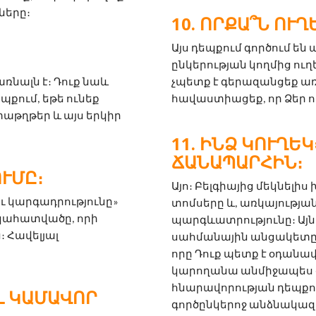
ները։
ՈՐՔԱ՞Ն ՈՒՂ
Այս դեպքում գործում են
ընկերության կողմից ուղ
ալն է։ Դուք նաև 
չպետք է գերազանցեք առ
պքում, եթե ունեք 
հավաստիացեք, որ Ձեր ո
աթղթեր և այս երկիր 
ԻՆՁ ԿՈՒՂԵԿ
ՃԱՆԱՊԱՐՀԻՆ։
ՒՄԸ։
Այո։ Բելգիայից մեկնել
ւ կարգադրությունը» 
տոմսերը և, առկայության
կահատվածը, որի 
պարգևատրությունը։ Այնո
 Հավելյալ 
սահմանային անցակետը։ 
որը Դուք պետք է օդանա
կարողանա անմիջապես գտ
հնարավորության դեպքում IO
Լ ԿԱՄԱՎՈՐ
գործընկերոջ անձնակազմ