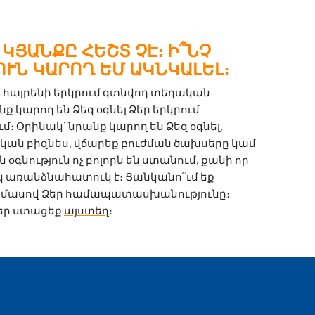
ԿՅԱՆՔԸ ՀԵՇՏ ՉԷ։ Ի՞ՆՉ
ՒՆ ԿԱՐՈՂ ԵՄ ԱԿՆԿԱԼԵԼ։
 հայրենի երկրում գտնվող տեղական 
ք կարող են Ձեզ օգնել Ձեր երկրում 
։ Օրինակ՝ նրանք կարող են Ձեզ օգնել, 
ան բիզնես, վճարեք բուժման ծախսերը կամ 
գնություն ոչ բոլորն են ստանում, քանի որ 
կ առանձնահատուկ է։ Ցանկանո՞ւմ եք 
 մասով Ձեր համապատասխանությունը։ 
եր ստացեք 
այստեղ
։