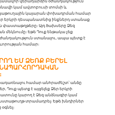
 կամավոր վերադարձին օժանդակություն 
նավի կամ ավտոբուսի տոմսի և 
կաթուղային կայարան փոխադրման համար 
Ձեր երկրի դեսպանատնից ինքներդ ստանաք 
փաստաթղթերը։ Այդ ծախսերը Ձեզ 
մեկնումը։ Եթե Դուք ենթակա չեք 
ժանդակություն ստանալու, ապա պետք է 
ղևորության համար։
ՐՈՂ ԵՄ ՁԵՌՔ ԲԵՐԵԼ
ԱՆԱՊԱՐՀՈՐԴԱԿԱՆ
։
վերադառնալու համար անհրաժեշտ՝ անձը 
Դուք պետք է այցելեք Ձեր երկրի 
տունը կարող է Ձեզ անձնագիր կամ 
տաթուղթ տրամադրել։ Եթե խնդիրներ 
 օգնել։