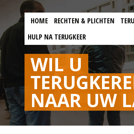
Skip to main content
Skip
to
main
MAIN
content
HOME
RECHTEN & PLICHTEN
TER
MENU
NL
HULP NA TERUGKEER
WIL U
TERUGKER
NAAR UW 