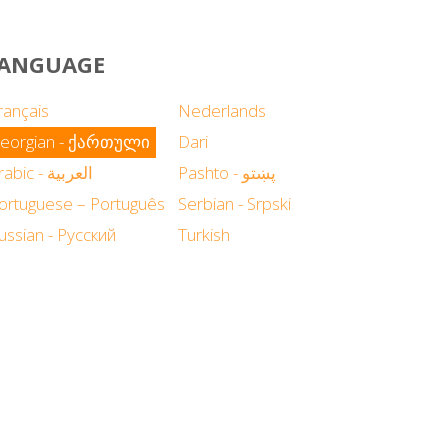
 LANGUAGE
rançais
Nederlands
eorgian - ქართული
Dari
Pashto - پښتو
Arabic - العربية
ortuguese – Português
Serbian - Srpski
ussian - Русский
Turkish