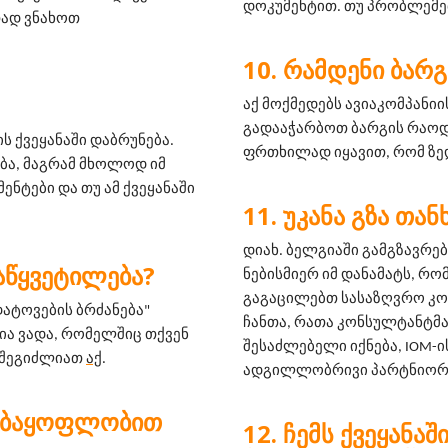
დოკუმენტით. თუ პრობლემებ
ად ვნახოთ 
ᲠᲐᲛᲓᲔᲜᲘ ᲑᲐᲠᲒ
აქ მოქმედებს ავიაკომპანიის
გადააჭარბოთ ბარგის რაოდე
 ქვეყანაში დაბრუნება. 
ფრთხილად იყავით, რომ ზე
ბა, მაგრამ მხოლოდ იმ 
ენტები და თუ ამ ქვეყანაში 
ᲣᲙᲐᲜᲐ ᲒᲖᲐ ᲗᲐ
დიახ. ბელგიაში გამგზავრე
ᲐᲬᲧᲕᲔᲢᲘᲚᲔᲑᲐ?
ნებისმიერ იმ დანამატს, რო
გაგაცილებთ სასაზღვრო კო
ატოვების ბრძანება" 
ჩანთა, რათა კონსულტანტმა 
ა ვადა, რომელშიც თქვენ 
შესაძლებელი იქნება, IOM-ის გუ
 შეგიძლიათ 
აქ
.
ადგილლობრივი პარტნიორი
ᲔᲑᲐᲧᲝᲤᲚᲝᲑᲘᲗ
ᲩᲔᲛᲡ ᲥᲕᲔᲧᲐᲜᲐᲨ