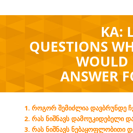
KA: 
QUESTIONS WH
WOULD 
ANSWER F
ᲠᲝᲒᲝᲠ ᲨᲔᲛᲘᲫᲚᲘᲐ ᲓᲐᲕᲑᲠᲣᲜᲓᲔ Ჩ
ᲠᲐᲡ ᲜᲘᲨᲜᲐᲕᲡ ᲓᲐᲛᲝᲣᲙᲘᲓᲔᲑᲔᲚᲘ Დ
ᲠᲐᲡ ᲜᲘᲨᲜᲐᲕᲡ ᲜᲔᲑᲐᲧᲝᲤᲚᲝᲑᲘᲗᲘ Დ