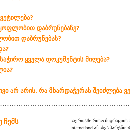
ᲧᲕᲔᲢᲘᲚᲔᲑᲐ?
ᲧᲝᲤᲚᲝᲑᲘᲗ ᲓᲐᲑᲠᲣᲜᲔᲑᲐᲖᲔ?
ᲤᲚᲝᲑᲘᲗ ᲓᲐᲑᲠᲣᲜᲔᲑᲐᲡ?
ᲓᲐ?
 ᲡᲐᲭᲘᲠᲝ ᲧᲕᲔᲚᲐ ᲓᲝᲙᲣᲛᲔᲜᲢᲘᲡ ᲛᲘᲦᲔᲑᲐ?
ᲚᲘᲐ?
ᲢᲘᲕᲘ ᲐᲠ ᲐᲠᲘᲡ. ᲠᲐ ᲛᲮᲐᲠᲓᲐᲭᲔᲠᲐᲡ ᲨᲔᲘᲫᲚᲔᲑᲐ
 ᲩᲔᲛᲡ
საერთაშორისო მიგრაციის ორგ
International ან სხვა პარტ