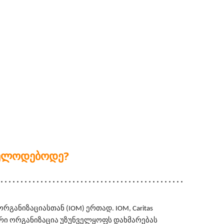
 ᲕᲔᲚᲝᲓᲔᲑᲝᲓᲔ?
ანიზაციასთან (IOM) ერთად. IOM, Caritas 
ნიორი ორგანიზაცია უზუნველყოფს დახმარებას 