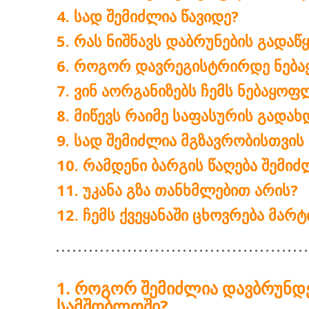
ᲡᲐᲓ ᲨᲔᲛᲘᲫᲚᲘᲐ ᲬᲐᲕᲘᲓᲔ?
ᲠᲐᲡ ᲜᲘᲨᲜᲐᲕᲡ ᲓᲐᲑᲠᲣᲜᲔᲑᲘᲡ ᲒᲐᲓᲐᲬ
ᲠᲝᲒᲝᲠ ᲓᲐᲕᲠᲔᲒᲘᲡᲢᲠᲘᲠᲓᲔ ᲜᲔᲑᲐ
ᲕᲘᲜ ᲐᲝᲠᲒᲐᲜᲘᲖᲔᲑᲡ ᲩᲔᲛᲡ ᲜᲔᲑᲐᲧᲝ
ᲛᲘᲬᲔᲕᲡ ᲠᲐᲘᲛᲔ ᲡᲐᲤᲐᲡᲣᲠᲘᲡ ᲒᲐᲓᲐᲮ
ᲡᲐᲓ ᲨᲔᲛᲘᲫᲚᲘᲐ ᲛᲒᲖᲐᲕᲠᲝᲑᲘᲡᲗᲕᲘᲡ
ᲠᲐᲛᲓᲔᲜᲘ ᲑᲐᲠᲒᲘᲡ ᲬᲐᲦᲔᲑᲐ ᲨᲔᲛᲘᲫ
ᲣᲙᲐᲜᲐ ᲒᲖᲐ ᲗᲐᲜᲮᲛᲚᲔᲑᲘᲗ ᲐᲠᲘᲡ?
ᲩᲔᲛᲡ ᲥᲕᲔᲧᲐᲜᲐᲨᲘ ᲪᲮᲝᲕᲠᲔᲑᲐ ᲛᲐᲠ
ᲠᲝᲒᲝᲠ ᲨᲔᲛᲘᲫᲚᲘᲐ ᲓᲐᲕᲑᲠᲣᲜᲓᲔ
ᲡᲐᲛᲨᲝᲑᲚᲝᲨᲘ?