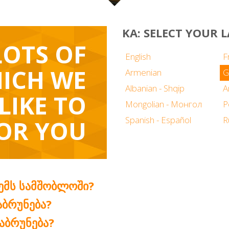
KA: SELECT YOUR
LOTS OF
English
F
ICH WE
Armenian
G
Albanian - Shqip
LIKE TO
Mongolian - Монгол
P
Spanish - Español
R
OR YOU
ᲔᲛᲡ ᲡᲐᲛᲨᲝᲑᲚᲝᲨᲘ?
ᲐᲑᲠᲣᲜᲔᲑᲐ?
ᲐᲑᲠᲣᲜᲔᲑᲐ?