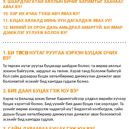
ШААРДЛАГАТАЙ АЯЛЛЫН БИЧИГ БАРИМТЫГ ХААНААС
АВАХ ВЭ?
ХЭР ИХ АЧАА ТЭЭШ АВЧ ЯВАХ ВЭ?
БУЦАХ АЯЛАЛД МИНЬ ХҮН ДАГАЛДАЖ ЯВАХ УУ?
МИНИЙ ЭХ ОРОН ДАХЬ АМЬДРАЛ АМАРГҮЙ. БИ ЯМАР
ДЭМЖЛЭГ ХҮЛЭЭЖ БОЛОХ ВЭ?
БИ ТӨРСӨН НУТАГ РУУГАА ХЭРХЭН БУЦАЖ ОЧИХ
ВЭ?
Та төрсөн нутаг руугаа буцахаар шийдэж болно; та өөрөө аяллыг 
зохион байгуулж, зардлыг нь төлнө. Хэрэв танд боломж байхгүй 
бол сайн дураараа буцах хөтөлбөрөөр дамжуулан дэмжлэг авах 
боломжтой эсэхийг бид хамтдаа судалж болно.
БИЕ ДААН БУЦАХ ГЭЖ ЮУ ВЭ?
Хэрэв та Бельгид зохих бичиг баримтгүйгээр үлдвэл өөрийн хүчээр 
буцах хэрэгтэй болно. Бид үүнийг бие даан буцах гэж нэрлэдэг. Та 
үүнийг өөрөө зохицуулж чадахгүй юу? Бидэнтэй холбогдож, сайн 
дурын буцах хөтөлбөрөөр дамжуулан дэмжлэг авах боломжтой 
эсэхийг бид хамтдаа судлая.
САЙН ДУРААРАА БУЦАХ ГЭЖ ЮУ ВЭ?