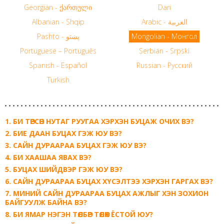
Georgian - ქართული
Dari
Albanian - Shqip
Arabic - العربية
Pashto - پښتو
Mongolian - Монгол
Portuguese – Português
Serbian - Srpski
Spanish - Español
Russian - Русский
Turkish
БИ ТӨРСӨН НУТАГ РУУГАА ХЭРХЭН БУЦАЖ ОЧИХ ВЭ?
БИЕ ДААН БУЦАХ ГЭЖ ЮУ ВЭ?
САЙН ДУРААРАА БУЦАХ ГЭЖ ЮУ ВЭ?
БИ ХААШАА ЯВАХ ВЭ?
БУЦАХ ШИЙДВЭР ГЭЖ ЮУ ВЭ?
САЙН ДУРААРАА БУЦАХ ХҮСЭЛТЭЭ ХЭРХЭН ГАРГАХ ВЭ?
МИНИЙ САЙН ДУРААРАА БУЦАХ АЖЛЫГ ХЭН ЗОХИОН
БАЙГУУЛЖ БАЙНА ВЭ?
БИ ЯМАР НЭГЭН ТӨЛБӨР ТӨЛӨХ ЁСТОЙ ЮУ?