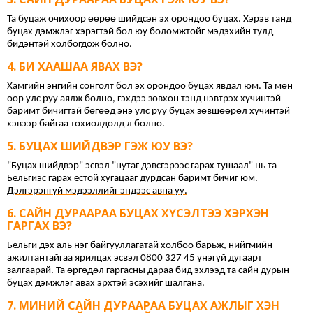
Та буцаж очихоор өөрөө шийдсэн эх орондоо буцах. Хэрэв танд 
буцах дэмжлэг хэрэгтэй бол юу боломжтойг мэдэхийн тулд 
бидэнтэй холбогдож болно.
БИ ХААШАА ЯВАХ ВЭ?
Хамгийн энгийн сонголт бол эх орондоо буцах явдал юм. Та мөн 
өөр улс руу аялж болно, гэхдээ зөвхөн тэнд нэвтрэх хүчинтэй 
баримт бичигтэй бөгөөд энэ улс руу буцах зөвшөөрөл хүчинтэй 
хэвээр байгаа тохиолдолд л болно.
БУЦАХ ШИЙДВЭР ГЭЖ ЮУ ВЭ?
"Буцах шийдвэр" эсвэл "нутаг дэвсгэрээс гарах тушаал" нь та 
Бельгиэс гарах ёстой хугацааг дурдсан баримт бичиг юм.
Дэлгэрэнгүй мэдээллийг эндээс авна уу.
САЙН ДУРААРАА БУЦАХ ХҮСЭЛТЭЭ ХЭРХЭН
ГАРГАХ ВЭ?
Бельги дэх аль нэг байгууллагатай холбоо барьж, нийгмийн 
ажилтантайгаа ярилцах эсвэл 0800 327 45 үнэгүй дугаарт 
залгаарай. Та өргөдөл гаргасны дараа бид эхлээд та сайн дурын 
буцах дэмжлэг авах эрхтэй эсэхийг шалгана.
МИНИЙ САЙН ДУРААРАА БУЦАХ АЖЛЫГ ХЭН