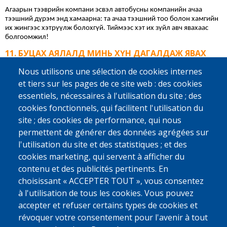
Агаарын тээврийн компани эсвэл автобусны компанийн ачаа 
тээшний дүрэм энд хамаарна: та ачаа тээшний тоо болон хамгийн 
их жингээс хэтрүүлж болохгүй. Тиймээс хэт их зүйл авч явахаас 
болгоомжил!
БУЦАХ АЯЛАЛД МИНЬ ХҮН ДАГАЛДАЖ ЯВАХ
УУ?
Nous utilisons une sélection de cookies internes
Тийм. Бельгид явахад зөвлөх хүн танд нислэгийн тасалбар болон 
et tiers sur les pages de ce site web : des cookies
таны төлөх ёстой урамшууллыг өгөх болно. Үүний дараа тэр таныг 
essentiels, nécessaires à l'utilisation du site ; des
хилийн шалган нэвтрүүлэх цэг хүртэл дагалдан явна. Зөвлөх хүн 
таныг тэр даруй олохын тулд танд нисэх онгоцны буудал руу 
cookies fonctionnels, qui facilitent l'utilisation du
аваачих танигдахуйц цүнх өгөх болно. Хэрэв та хүсвэл, мөн 
site ; des cookies de performance, qui nous
боломжтой бол ОУЦБ, Каритас Интернэшнл эсвэл өөр орон 
permettent de générer des données agrégées sur
нутгийн түнш байгууллагын ажилтан таныг эх орондоо ирэхэд 
хүлээж байж болно.
l'utilisation du site et des statistiques ; et des
МИНИЙ ЭХ ОРОН ДАХЬ АМЬДРАЛ АМАРГҮЙ. БИ
cookies marketing, qui servent à afficher du
ЯМАР ДЭМЖЛЭГ ХҮЛЭЭЖ БОЛОХ ВЭ?
contenu et des publicités pertinents. En
choisissant « ACCEPTER TOUT », vous consentez
Бид танай улсад эргэн нийгэмшүүлэхэд тусалж чадах орон нутгийн 
түншүүдтэй хамтран ажилладаг. Жишээлбэл, тэд танд өөрийн 
à l'utilisation de tous les cookies. Vous pouvez
бизнесийг эхлүүлэх, эмчилгээний зардлыг төлөх эсвэл ажил 
accepter et refuser certains types de cookies et
олоход тусалж чадна. Хүн бүр энэ тусламжийг авдаггүй; нөхцөл 
révoquer votre consentement pour l'avenir à tout
байдал бүр өөр өөр байдаг. Та дэмжлэг авах эрхтэй эсэхийг 
мэдмээр байна уу? 
Дэлгэрэнгүй мэдээллийг эндээс авна уу.