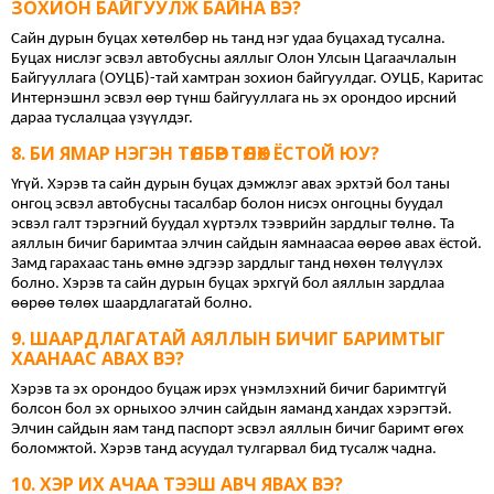
ЗОХИОН БАЙГУУЛЖ БАЙНА ВЭ?
Сайн дурын буцах хөтөлбөр нь танд нэг удаа буцахад тусална. 
Буцах нислэг эсвэл автобусны аяллыг Олон Улсын Цагаачлалын 
Байгууллага (ОУЦБ)-тай хамтран зохион байгуулдаг. ОУЦБ, Каритас 
Интернэшнл эсвэл өөр түнш байгууллага нь эх орондоо ирсний 
дараа туслалцаа үзүүлдэг.
БИ ЯМАР НЭГЭН ТӨЛБӨР ТӨЛӨХ ЁСТОЙ ЮУ?
Үгүй. Хэрэв та сайн дурын буцах дэмжлэг авах эрхтэй бол таны 
онгоц эсвэл автобусны тасалбар болон нисэх онгоцны буудал 
эсвэл галт тэрэгний буудал хүртэлх тээврийн зардлыг төлнө. Та 
аяллын бичиг баримтаа элчин сайдын яамнаасаа өөрөө авах ёстой. 
Замд гарахаас тань өмнө эдгээр зардлыг танд нөхөн төлүүлэх 
болно. Хэрэв та сайн дурын буцах эрхгүй бол аяллын зардлаа 
өөрөө төлөх шаардлагатай болно.
ШААРДЛАГАТАЙ АЯЛЛЫН БИЧИГ БАРИМТЫГ
ХААНААС АВАХ ВЭ?
Хэрэв та эх орондоо буцаж ирэх үнэмлэхний бичиг баримтгүй 
болсон бол эх орныхоо элчин сайдын яаманд хандах хэрэгтэй. 
Элчин сайдын яам танд паспорт эсвэл аяллын бичиг баримт өгөх 
боломжтой. Хэрэв танд асуудал тулгарвал бид тусалж чадна.
ХЭР ИХ АЧАА ТЭЭШ АВЧ ЯВАХ ВЭ?