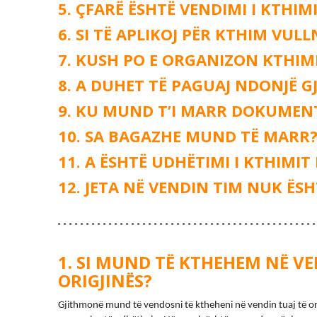
ÇFARË ËSHTË VENDIMI I KTHIM
SI TË APLIKOJ PËR KTHIM VUL
KUSH PO E ORGANIZON KTHIM
A DUHET TË PAGUAJ NDONJË GJ
KU MUND T’I MARR DOKUMENT
SA BAGAZHE MUND TË MARR
A ËSHTË UDHËTIMI I KTHIMIT
JETA NË VENDIN TIM NUK ËSH
SI MUND TË KTHEHEM NË VE
ORIGJINËS?
Gjithmonë mund të vendosni të ktheheni në vendin tuaj të orig