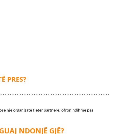
TË PRES?
ose një organizatë tjetër partnere, ofron ndihmë pas 
GUAJ NDONJË GJË?