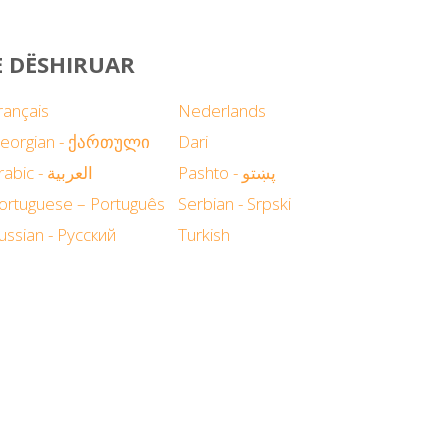
E DËSHIRUAR
rançais
Nederlands
eorgian - ქართული
Dari
Pashto - پښتو
Arabic - العربية
ortuguese – Português
Serbian - Srpski
ussian - Русский
Turkish