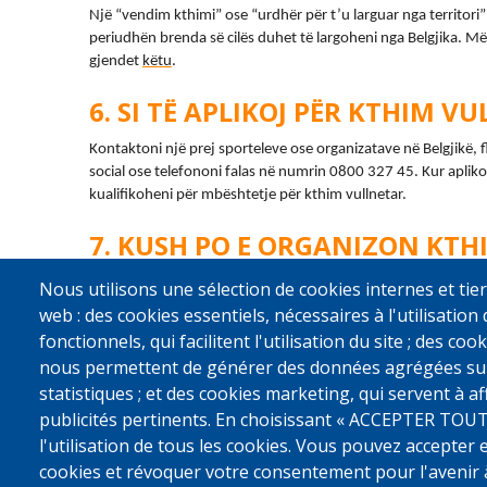
Një “vendim kthimi” ose “urdhër për t’u larguar nga territor
periudhën brenda së cilës duhet të largoheni nga Belgjika. 
Më
gjendet 
këtu
.
SI TË APLIKOJ PËR KTHIM V
Kontaktoni një prej sporteleve ose organizatave në Belgjikë, f
social ose telefononi falas në numrin 0800 327 45. Kur aplikon
kualifikoheni për mbështetje për kthim vullnetar.
KUSH PO E ORGANIZON KTH
VULLNETAR?
Nous utilisons une sélection de cookies internes et tier
Programi i kthimit vullnetar mund t’ju ndihmojë të ktheheni n
web : des cookies essentiels, nécessaires à l'utilisation 
aeroplan ose autobus organizohet së bashku me Organizatën
fonctionnels, qui facilitent l'utilisation du site ; des c
nous permettent de générer des données agrégées sur l'
statistiques ; et des cookies marketing, qui servent à a
publicités pertinents. En choisissant « ACCEPTER TOUT
l'utilisation de tous les cookies. Vous pouvez accepter 
cookies et révoquer votre consentement pour l'avenir 