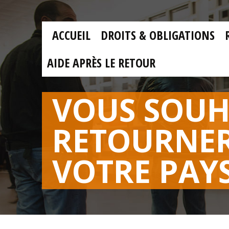
Skip to main content
Skip
to
main
MAIN
content
ACCUEIL
DROITS & OBLIGATIONS
MENU
FR
AIDE APRÈS LE RETOUR
VOUS SOUH
RETOURNE
VOTRE PAY