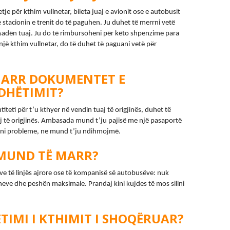
je për kthim vullnetar, bileta juaj e avionit ose e autobusit 
 stacionin e trenit do të paguhen. Ju duhet të merrni vetë 
dën tuaj. Ju do të rimbursoheni për këto shpenzime para 
një kthim vullnetar, do të duhet të paguani vetë për 
MARR DOKUMENTET E
DHËTIMIT?
eti për t’u kthyer në vendin tuaj të origjinës, duhet të 
 të origjinës. Ambasada mund t’ju pajisë me një pasaportë 
ni probleme, ne mund t’ju ndihmojmë.
MUND TË MARR?
e të linjës ajrore ose të kompanisë së autobusëve: nuk 
eve dhe peshën maksimale. Prandaj kini kujdes të mos sillni 
TIMI I KTHIMIT I SHOQËRUAR?