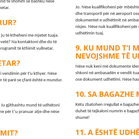
nd të shohim së bashku nëse 
Jo. Nëse kualifikoheni për mbështet
etar.
dhe transporti për në aeroport ose
RUR?
dokumentet e udhëtimit në ambasa
nisjes. Nëse nuk kualifikoheni për 
udhëtimin tuaj.
ju të ktheheni me mjetet tuaja. 
etë? Na kontaktoni dhe do të 
KU MUND T’I 
gramit të kthimit vullnetar.
NEVOJSHME TË U
ETAR?
Nëse nuk keni më dokumente identit
shkoni në ambasadën e vendit tuaj
i vendimin për t'u kthyer. Nëse 
ose dokument udhëtimi. Nëse has
r të parë se çfarë është e mundur.
SA BAGAZHE 
Këtu zbatohen rregullat e bagazhev
. Ju gjithashtu mund të udhëtoni 
duhet të tejkaloni numrin e bagazh
e për t’u pranuar atje dhe nëse 
shumë!
A ËSHTË UDHË
IMIT?