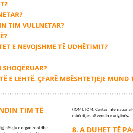
IT?
LNETAR?
IN TIM VULLNETAR?
Ë?
ET E NEVOJSHME TË UDHËTIMIT?
?
 I SHOQËRUAR?
TË E LEHTË. ÇFARË MBËSHTETJEJE MUND 
NDIN TIM TË
(IOM). IOM, Caritas International 
mbërritjes në vendin e origjinës.
A DUHET TË PA
jinës; ju e organizoni dhe 