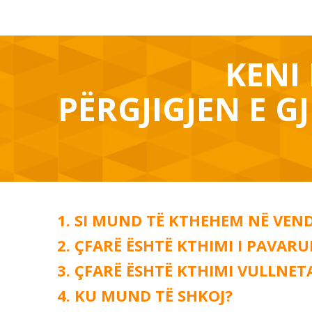
KENI 
PËRGJIGJEN E GJ
SI MUND TË KTHEHEM NË VENDI
ÇFARË ËSHTË KTHIMI I PAVARU
ÇFARË ËSHTË KTHIMI VULLNET
KU MUND TË SHKOJ?