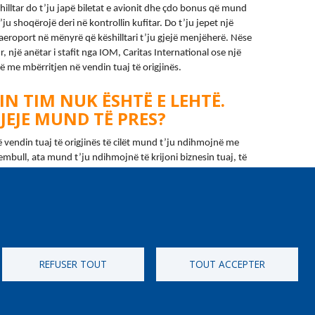
hilltar do t’ju japë biletat e avionit dhe çdo bonus që mund 
’ju shoqërojë deri në kontrollin kufitar. Do t’ju jepet një 
aeroport në mënyrë që këshilltari t’ju gjejë menjëherë. Nëse 
një anëtar i stafit nga IOM, Caritas International ose një 
së me mbërritjen në vendin tuaj të origjinës.
IN TIM NUK ËSHTË E LEHTË.
JEJE MUND TË PRES?
vendin tuaj të origjinës të cilët mund t’ju ndihmojnë me 
embull, ata mund t’ju ndihmojnë të krijoni biznesin tuaj, të 
ë gjeni një punë. Jo të gjithë e marrin këtë ndihmë; çdo 
oni nëse keni të drejtë për mbështetje? 
Gjeni më shumë 
REFUSER TOUT
TOUT ACCEPTER
[Numero Gratuit]