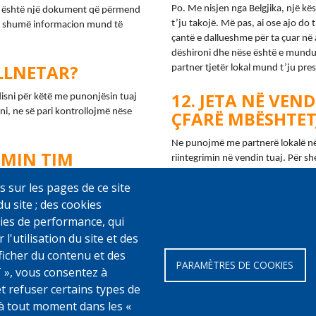
Po. Me nisjen nga Belgjika, një kës
i” është një dokument që përmend 
t’ju takojë. Më pas, ai ose ajo do t
 shumë informacion mund të 
çantë e dallueshme për ta çuar në 
dëshironi dhe nëse është e mundur, 
ULLNETAR?
partner tjetër lokal mund t’ju pre
JETA NË VEND
lisni për këtë me punonjësin tuaj 
i, ne së pari kontrollojmë nëse 
ÇFARË MBËSHTET
Ne punojmë me partnerë lokalë në 
IMIN TIM
riintegrimin në vendin tuaj. Për sh
paguani shpenzimet mjekësore ose t
s sur les pages de ce site
situatë është e ndryshme. Po mend
jë herë. Udhëtimi i kthimit me 
du site ; des cookies
informacion 
këtu
.
 Ndërkombëtare për Migracionin 
ookies de performance, qui
utilisation du site et des
fficher du contenu et des
PARAMÈTRES DE COOKIES
 », vous consentez à
et refuser certains types de
w
à tout moment dans les «