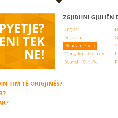
ZGJIDHNI GJUHËN 
PYETJE?
English
F
ENI TEK
Armenian
G
Albanian - Shqip
NE!
Mongolian - Монгол
P
Spanish - Español
R
N TIM TË ORIGJINËS?
R?
AR?