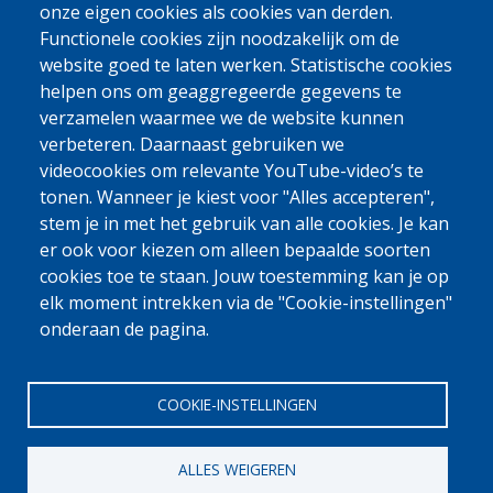
aeroporto, para que o(a) orientador(a) possa encontrar você 
onze eigen cookies als cookies van derden.
rapidamente. Se você desejar e se for possível, uma pessoa da equipe 
Functionele cookies zijn noodzakelijk om de
da OIM, da Caritas International ou de outro parceiro local poderá 
website goed te laten werken. Statistische cookies
esperar por você na chegada ao seu país de origem.
helpen ons om geaggregeerde gegevens te
verzamelen waarmee we de website kunnen
A VIDA NO MEU PAÍS NÃO É FÁCIL. QUE TIPO DE
verbeteren. Daarnaast gebruiken we
APOIO POSSO RECEBER?
videocookies om relevante YouTube-video’s te
Trabalhamos com parceiros locais no seu país de origem que podem 
tonen. Wanneer je kiest voor "Alles accepteren",
ajudar você na reintegração. Por exemplo, eles podem ajudar você a 
abrir um negócio, pagar despesas médicas ou encontrar emprego. Nem 
stem je in met het gebruik van alle cookies. Je kan
todas as pessoas recebem essa ajuda; cada situação é diferente. Quer 
er ook voor kiezen om alleen bepaalde soorten
saber se você tem direito a esse apoio? Veja mais informações 
aqui
.
cookies toe te staan. Jouw toestemming kan je op
elk moment intrekken via de "Cookie-instellingen"
onderaan de pagina.
COOKIE-INSTELLINGEN
ALLES WEIGEREN