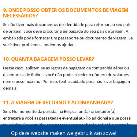
ONDE POSSO OBTER OS DOCUMENTOS DE VIAGEM
NECESSÁRIOS?
Se não tiver mais documentos de identidade para retornar ao seu país 
de origem, você deve procurar a embaixada do seu país de origem. A 
embaixada pode fornecer um passaporte ou documento de viagem. Se 
você tiver problemas, podemos ajudar.
QUANTA BAGAGEM POSSO LEVAR?
Nesse caso, aplicam-se as regras de bagagem da companhia aérea ou 
da empresa de ônibus: você não pode exceder o número de volumes 
nem o peso máximo. Por isso, tenha cuidado para não levar bagagem 
demais!
A VIAGEM DE RETORNO É ACOMPANHADA?
Sim. No momento da partida, na Bélgica, um(a) orientador(a) 
entregará a você as passagens e eventual auxílio adicional a que possa 
ter direito. Em seguida, essa pessoa acompanhará você até o controle 
de fronteira. Você receberá uma bolsa identificável para levar ao 
Op deze website maken we gebruik van zowel